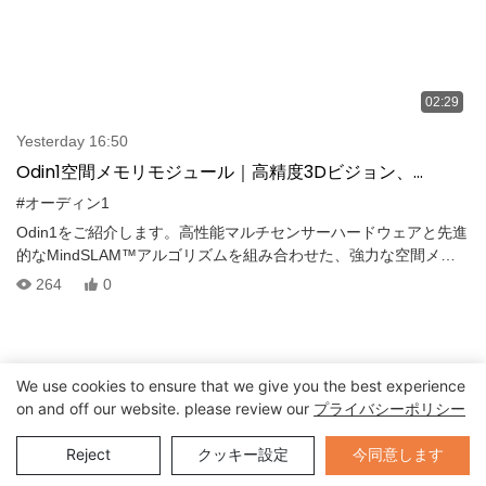
02:29
Yesterday 16:50
Odin1空間メモリモジュール｜高精度3Dビジョン、
SLAM、自律航法
#オーディン1
Odin1をご紹介します。高性能マルチセンサーハードウェアと先進
的なMindSLAM™アルゴリズムを組み合わせた、強力な空間メモ
リモジュールです。ロボットやUAV向けに設計されたOdin1は、機
264
0
械が周囲の環境を認識し、理解し、記憶することで、真にインテ
リジェントなナビゲーションを実現します。
We use cookies to ensure that we give you the best experience
on and off our website. please review our
プライバシーポリシー
Send Inquiry
今同意します
Reject
クッキー設定