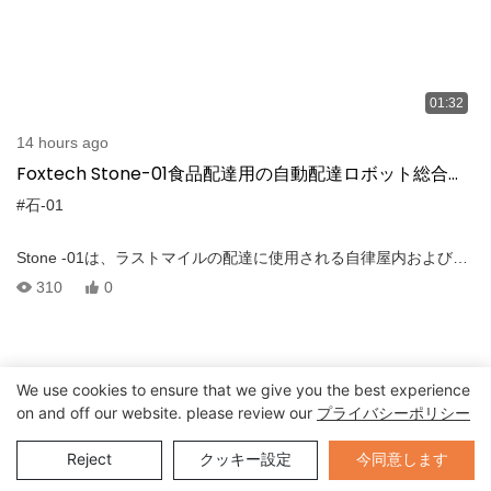
01:32
14 hours ago
Foxtech Stone-01食品配達用の自動配達ロボット総合ス
イッチングドア
#石-01
Stone -01は、ラストマイルの配達に使用される自律屋内および屋
外の配達ロボットであり、宅配便、不動産管理、食品配送などの
310
0
産業に豊富な利便性を提供します。 Stone -01 Delivery Robot、4
つのカメラ、1つの双眼カメラ、1つのLidar、および6つのレーダ
ーを備えており、その操作中の安全性と信頼性を確保するように
設計されており、アクティビティの全期間中に追跡できます。 カ
We use cookies to ensure that we give you the best experience
ーゴベイは旅中機械的にロックされており、スマートフォンアプ
on and off our website. please review our
プライバシーポリシー
リを使用して受信者のみが開くことができます。 ロボットの場所
は追跡されるため、顧客は注文の場所を正確に把握し、到着時に
Send Inquiry
今同意します
Reject
クッキー設定
通知を受け取ります。