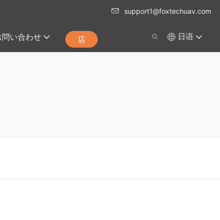
support1@foxtechuav.com
お問い合わせ
日语
店