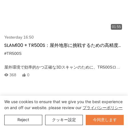
01:55
Yesterday 16:50
SLAM100 + TR500S：屋外地形に挑戦するための高精度
3Dスキャンソリューション
#TR500S
屋外環境で効率的かつ正確な3Dスキャンのために、TR500Sロボ
ットシャーシと組み合わせたSLAM100 LIDARスキャナーのパワー
368
0
を発見してください。 この高度なソリューションは、安定した動
作を保証し、挑戦的な地形にシームレスに適応します。 ハイライ
ト：-TR500SにマウントされたSLAM100を使用した安定で効率的
な3Dスキャン。 - 多用途のアプリケーションのために、さまざま
We use cookies to ensure that we give you the best experience
な屋外地形に適合します。 - 高精度：2cm相対、3cm絶対。 -
on and off our website. please review our
プライバシーポリシー
R500Sリモートコントローラーでサポートされているリアルタイ
ムポイントクラウドディスプレイ。 - で採用されているカバレッ
Send Inquiry
今同意します
Reject
クッキー設定
ジ 360° 回転する頭と 270° x 360° スキャン範囲。 調査、マッピ
ング、検査タスクに最適なSLAM100およびTR500Sは、毎回信頼