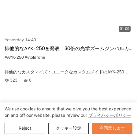
01:09
Yesterday 14:40
排他的なAYK-250を発表：30倍の光学ズームジンバルカ
メラを備えたカスタマイズグレーVTOLドローン
#AYK-250
#vtoldrone
排他的なカスタマイズ：ユニークなカスタムメイドのAYK-250
VTOLの紹介！この個別化されたドローンは、印象的な灰色で際立
323
0
っており、独特の存在を提供します。 制御に合わせて調整：トリ
プルスクリーンの地上局とシー​​ムレスに組み合わせたこのVTOL
は、運用効率を再定義し、優れたミッションの正確な制御を確保
します。 専門のジンバルカメラ：このAYK-250を例外的にする理
We use cookies to ensure that we give you the best experience
由は何ですか？特殊なシーカー30 TRジンバルカメラが装備されて
on and off our website. please review our
プライバシーポリシー
おり、比類のない検査のための印象的な30倍のズーム機能を誇っ
ています。
Send Inquiry
今同意します
Reject
クッキー設定