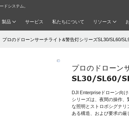
イロードシステム。
製品
サービス
私たちについて
リソース
プロのドローンサーチライト&警告灯シリーズSL30/SL60/SL90/
プロのドローン
SL30/SL60/S
DJI Enterpriseド
シリーズは、夜間の操作、
な照明とストロボシグナリン
ある構造、および要求の厳