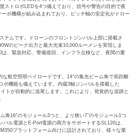
輝度ストロボLEDを4つ備えており、信号や警告の目的で夜
チサーボ機構が組み込まれており、ピッチ軸の安定化がドロー
照明システムです。ドローンのフロントジンバル上部に搭載さ
0Wのピーク出力と最大光束10,000ルーメンを実現しま
90は、緊急対応、警備巡回、インフラ点検など、夜間の重
的な航空照明ペイロードです。14°の集光ビーム角で長距離
ロボ機能も備えています。内蔵3軸ジンバルを搭載した
ットライトが自動的に追尾します。これにより、視覚的な追跡と
す。
角16°のモジュール3つと、より狭い7°のモジュール1つ
電源とE-Port電源の両方をサポートするSL120は、
よびM350プラットフォーム向けに設計されており、様々な業