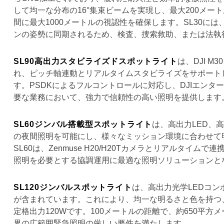
して均一な分布の16°集束ビームを実現し、最大200メー
間に最大1000メートルの視認性を確保します。SL30
ンの姿勢に同期されるため、検査、捜索救助、または法執
SL90高出力スタビライズドスポットライト
は、DJI 
れ、ピッチ軸連動とリアルタイムスタビライズをサポートしま
す。PSDKによるフルコントロールに対応し、DJIエン
要な業務において、強力で信頼性の高い照明を提供します
SL60ジンバル搭載型スポットライト
は、高出力LED、
の夜間照明を可能にし、様々なミッション環境に合わせて
SL60は、Zenmuse H20/H20Tカメラとリアル
照明を必要とする協調運用に最適な照明ソリューションとな
SL120ジンバルスポットライト
は、高出力光学LEDコン
が含まれています。これにより、均一な明るさと色を持つ、一
定格出力120Wです。100メートルの距離で、約650平方
界の広範囲緊急照明の厳しい要件を満たします。