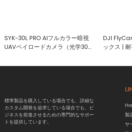
SYK-30L PRO AIフルカラー暗視
DJI Fly
UAVペイロードカメラ（光学30倍
ックス | 
ズームおよび1000mレーザー距離
ース
計搭載）
LI
標準製品を購入している場合でも、詳細な
Ho
カスタム開発を追求している場合でも、ビ
ジネスを前進させるための専門的なサポー
製
トを提供しています。
サ