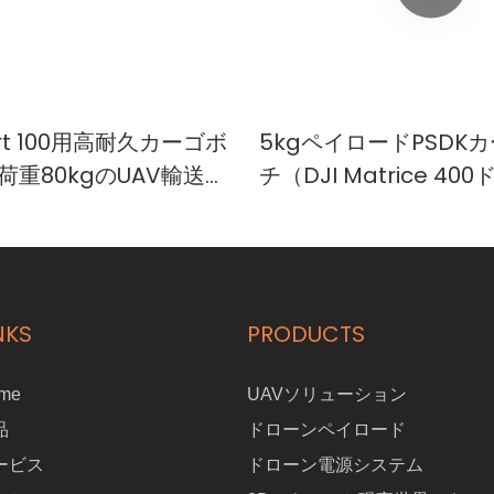
Cart 100用高耐久カーゴボ
5kgペイロードPSDK
耐荷重80kgのUAV輸送ケ
チ（DJI Matrice 40
用）Eayload-5
NKS
PRODUCTS
me
UAVソリューション
品
ドローンペイロード
ービス
ドローン電源システム