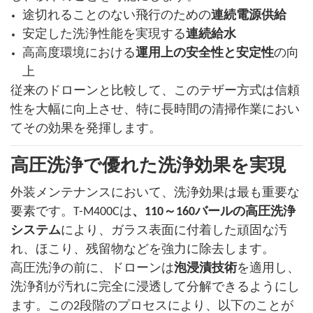
途切れることのない飛行のための
連続電源供給
安定した洗浄性能を実現する
連続給水
高高度環境における
運用上の安全性と安定性
の向
上
従来のドローンと比較して、このテザー方式は信頼
性を大幅に向上させ、特に長時間の清掃作業におい
てその効果を発揮します。
高圧洗浄で優れた洗浄効果を実現
外装メンテナンスにおいて、洗浄効果は最も重要な
要素です。T-M400Cは
、110～160バールの高圧洗浄
システム
により、ガラス表面に付着した頑固な汚
れ、ほこり、残留物などを強力に除去します。
高圧洗浄の前に、ドローンは
泡浸漬技術
を適用し、
洗浄剤が汚れに完全に浸透して分解できるようにし
ます。この2段階のプロセスにより、以下のことが