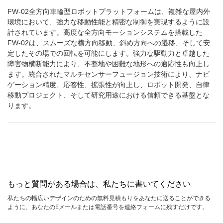
FW-02全方向車輪型ロボットプラットフォームは、複雑な屋内外
環境において、強力な移動性能と精密な制御を実現するように設
計されています。高度な全方向モーションシステムを搭載した
FW-02は、スムーズな横方向移動、斜め方向への遷移、そして安
定したその場での回転を可能にします。強力な駆動力と卓越した
障害物横断能力により、不整地や困難な地形への適応性も向上し
ます。統合されたマルチセンサーフュージョン技術により、ナビ
ゲーション精度、応答性、拡張性が向上し、ロボット開発、自律
移動プロジェクト、そして研究用途における信頼できる基盤とな
ります。
もっと質問がある場合は、私たちに書いてください
私たちの幅広いデザインのための無料見積もりをあなたに送ることができる
ように、あなたのEメールまたは電話番号を連絡フォームに残すだけです。