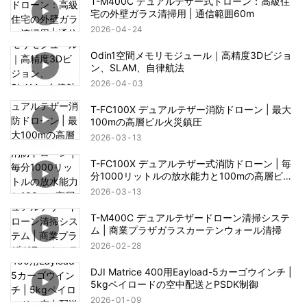
T-M400C デュアルテザー式ドローン：高級住
宅の外壁ガラス清掃用 | 通信範囲60m
2026
04
24
Odin1空間メモリモジュール｜高精度3Dビジョ
ン、SLAM、自律航法
2026
04
03
T-FC100X デュアルテザー消防ドローン | 最大
100mの高層ビル火災鎮圧
2026
03
13
T-FC100X デュアルテザー式消防ドローン | 毎
分1000リットルの放水能力と100mの高層ビル
火災救助能力
2026
03
13
T-M400C デュアルテザードローン清掃システ
ム | 商業プラザガラスカーテンウォール清掃
2026
02
28
DJI Matrice 400用Eayload-5カーゴウインチ |
5kgペイロードの空中配送とPSDK制御
2026
01
09