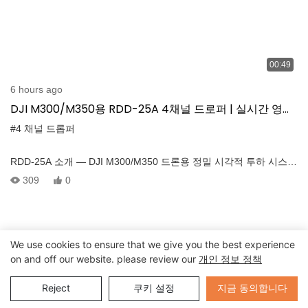
00:49
6 hours ago
DJI M300/M350용 RDD-25A 4채널 드로퍼 | 실시간 영상
전송 시스템
#4 채널 드롭퍼
RDD-25A 소개 — DJI M300/M350 드론용 정밀 시각적 투하 시스템
RDD-25A는 중요한 배송 작업을 위해 설계된 모듈식 4채널 공중 투
309
0
하 장치입니다. 그것이든’비상 물품이나 의료품을 운반할 때 이 시스
템은 위에서 정밀성과 신뢰성을 보장합니다. 주요 특징: - 실시간
FPV 피드백을 위한 통합 비디오 전송 모듈 - 각각 최대 2.5kg의 탑
재량을 운반할 수 있는 4개의 드로퍼 채널 - 순차적 또는 동시 방출
We use cookies to ensure that we give you the best experience
지원 - 간편한 플러그 앤 플레이를 위한 PSDK 포트 공유 기능이 있
on and off our website. please review our
개인 정보 정책
는 Type-C 인터페이스 - DJI Matrice 300 RTK / Matrice 350 RTK와
호환
Send Inquiry
지금 동의합니다
Reject
쿠키 설정