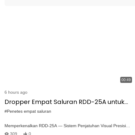
00:49
6 hours ago
Dropper Empat Saluran RDD-25A untuk
DJI M300/M350 | Sistem Pengiriman Visual
#Penetes empat saluran
Real-Time
Memperkenalkan RDD-25A — Sistem Penjatuhan Visual Presisi
untuk Drone DJI M300/M350 RDD-25A adalah penetes udara
309
0