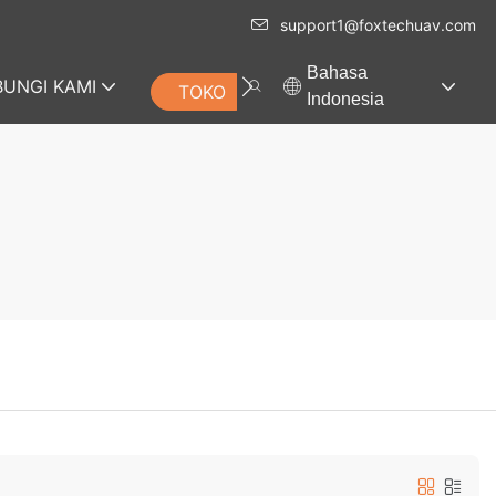
support1@foxtechuav.com
Bahasa
UNGI KAMI
TOKO
Indonesia