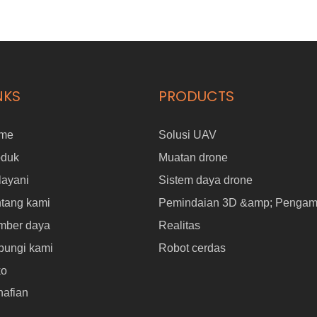
NKS
PRODUCTS
me
Solusi UAV
oduk
Muatan drone
layani
Sistem daya drone
tang kami
Pemindaian 3D &amp; Pengam
mber daya
Realitas
bungi kami
Robot cerdas
ko
nafian