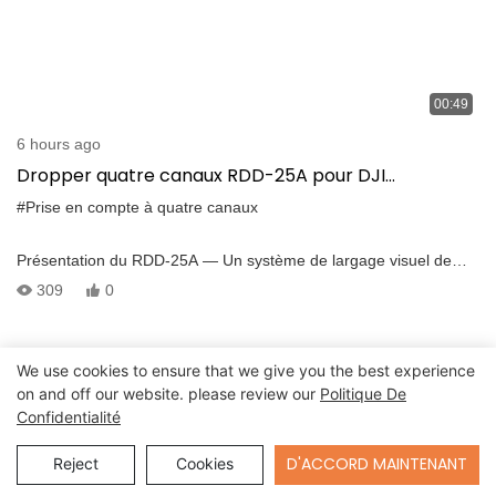
00:49
6 hours ago
Dropper quatre canaux RDD-25A pour DJI
M300/M350 | Système de diffusion visuelle en temps
#Prise en compte à quatre canaux
réel
Présentation du RDD-25A — Un système de largage visuel de
précision pour les drones DJI M300/M350 Le RDD-25A est un
309
0
largeur aérien modulaire à quatre canaux conçu pour les tâches
de livraison critiques. Que ce soit’Qu'il s'agisse de fournitures
d'urgence ou de charges médicales, ce système garantit
We use cookies to ensure that we give you the best experience
précision et fiabilité d'en haut. Caractéristiques principales : -
on and off our website. please review our
Politique De
Module de transmission vidéo intégré pour un retour FPV en
Confidentialité
temps réel - 4 canaux de largage, chacun transportant jusqu'à 2,5
kg de charge utile - Prend en charge la libération séquentielle ou
Send Inquiry
D'ACCORD MAINTENANT
Reject
Cookies
simultanée - Interface de type C avec partage de port PSDK pour
un plug-and-play facile - Compatible avec DJI Matrice 300 RTK /