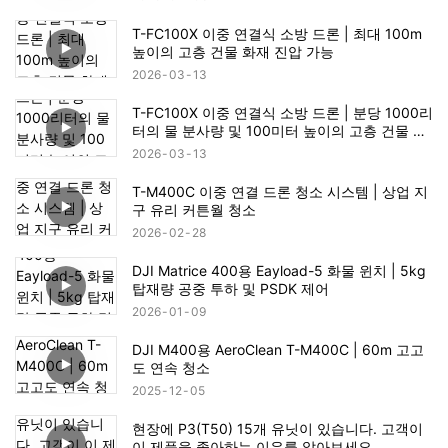
T-FC100X 이중 연결식 소방 드론 | 최대 100m
높이의 고층 건물 화재 진압 가능
2026
03
13
T-FC100X 이중 연결식 소방 드론 | 분당 1000리
터의 물 분사량 및 100미터 높이의 고층 건물 화
재 구조 가능
2026
03
13
T-M400C 이중 연결 드론 청소 시스템 | 상업 지
구 유리 커튼월 청소
2026
02
28
DJI Matrice 400용 Eayload-5 화물 윈치 | 5kg
탑재량 공중 투하 및 PSDK 제어
2026
01
09
DJI M400용 AeroClean T-M400C | 60m 고고
도 연속 청소
2025
12
05
현장에 P3(T50) 15개 유닛이 있습니다. 고객이
이 제품을 좋아하는 이유를 알아보세요.