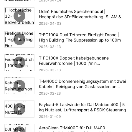
2026
04
24
Reichweite
Odin1 Räumliches Speichermodul |
Hochpräzise 3D-Bildverarbeitung, SLAM &
Autonome Navigation
2026
04
03
T-FC100X Dual Tethered Firefight Drone |
High Building Fire Suppression up to 100m
2026
03
13
T-FC100X Doppelt kabelgebundene
Feuerwehrdrohne | 1000 l/min
Wasserdurchfluss & 100 m Höhenrettung
2026
03
13
T-M400C Drohnenreinigungssystem mit zwei
Kabeln | Reinigung von Glasfassaden an
Geschäftsgebäuden
2026
02
28
Eayload-5 Lastwinde für DJI Matrice 400 | 5
kg Nutzlast, Lufttransport & PSDK-Steuerung
2026
01
09
AeroClean T-M400C für DJI M400 |