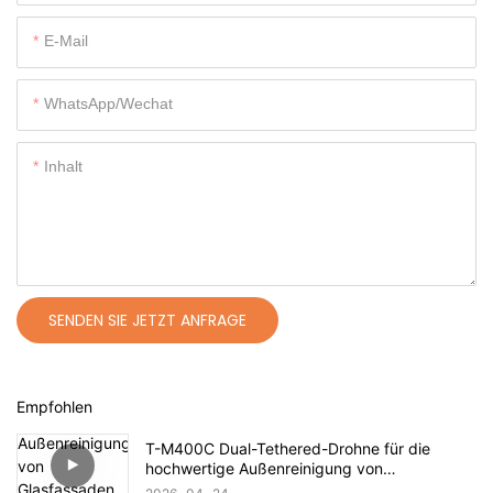
E-Mail
WhatsApp/Wechat
Inhalt
SENDEN SIE JETZT ANFRAGE
Empfohlen
T-M400C Dual-Tethered-Drohne für die
hochwertige Außenreinigung von
Glasfassaden im Wohnbereich | 60 m