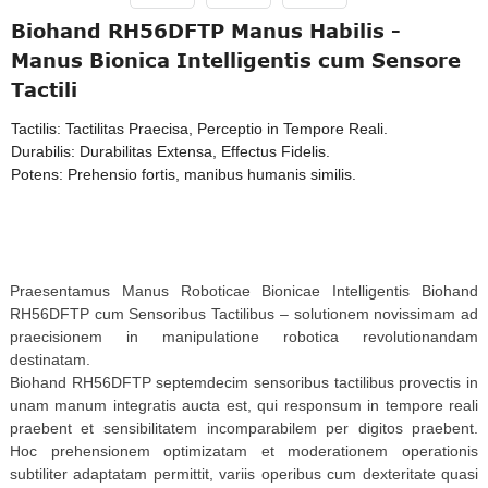
Biohand RH56DFTP Manus Habilis -
Manus Bionica Intelligentis cum Sensore
Tactili
Tactilis: Tactilitas Praecisa, Perceptio in Tempore Reali.
Durabilis: Durabilitas Extensa, Effectus Fidelis.
Potens: Prehensio fortis, manibus humanis similis.
Praesentamus Manus Roboticae Bionicae Intelligentis Biohand
RH56DFTP cum Sensoribus Tactilibus – solutionem novissimam ad
praecisionem in manipulatione robotica revolutionandam
destinatam.
Biohand RH56DFTP septemdecim sensoribus tactilibus provectis in
unam manum integratis aucta est, qui responsum in tempore reali
praebent et sensibilitatem incomparabilem per digitos praebent.
Hoc prehensionem optimizatam et moderationem operationis
subtiliter adaptatam permittit, variis operibus cum dexteritate quasi