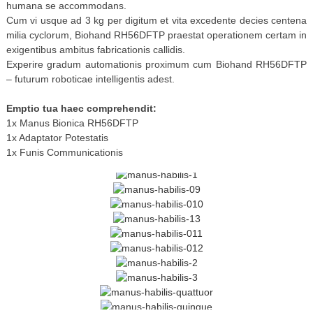
humana se accommodans.
Cum vi usque ad 3 kg per digitum et vita excedente decies centena
milia cyclorum, Biohand RH56DFTP praestat operationem certam in
exigentibus ambitus fabricationis callidis.
Experire gradum automationis proximum cum Biohand RH56DFTP
– futurum roboticae intelligentis adest.
Emptio tua haec comprehendit:
1x Manus Bionica RH56DFTP
1x Adaptator Potestatis
1x Funis Communicationis