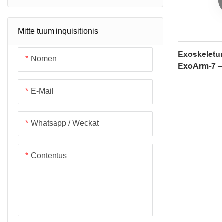
Exercitati
Mitte tuum inquisitionis
Exoskeletum
Nomen
ExoArm-7 – 
Brachiis Ro
Application
E-Mail
Compatibi
Whatsapp / Weckat
Contentus