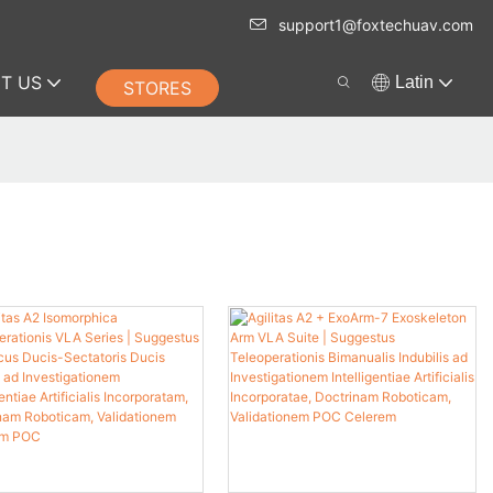
support1@foxtechuav.com
T US
Latin
STORES