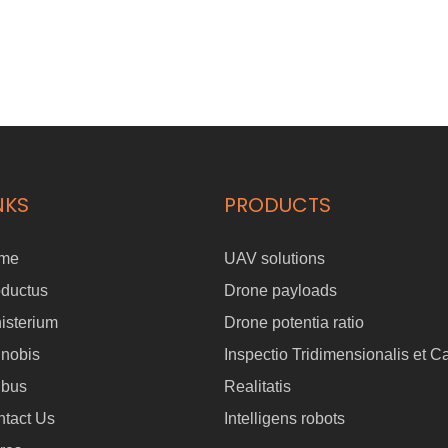
NKS
PRODUCTS
me
UAV solutions
oductus
Drone payloads
isterium
Drone potentia ratio
 nobis
Inspectio Tridimensionalis et C
ibus
Realitatis
tact Us
Intelligens robots