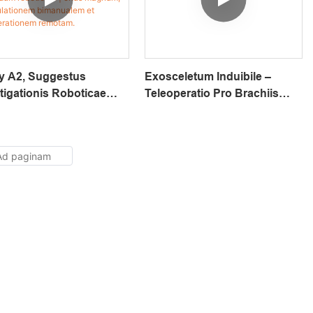
ty A2, Suggestus
Exosceletum Induibile –
tigationis Roboticae
Teleoperatio Pro Brachiis
um Brachiorum, In
Roboticis Et Applicationibus
Arm Fundatus, Ad
VLA, Compatibile Cum
ligentiam Artificialem
OpenArm ExoArm-7
poratam, ROS2 Et
endum Roboticum |
 Magnum,
pulationem Bimanualem
leoperationem
tam.