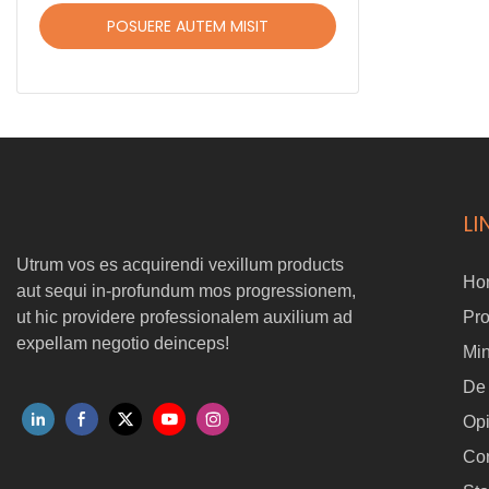
POSUERE AUTEM MISIT
LI
Utrum vos es acquirendi vexillum products
Ho
aut sequi in-profundum mos progressionem,
ut hic providere professionalem auxilium ad
Pr
expellam negotio deinceps!
Min
De
Op
Con