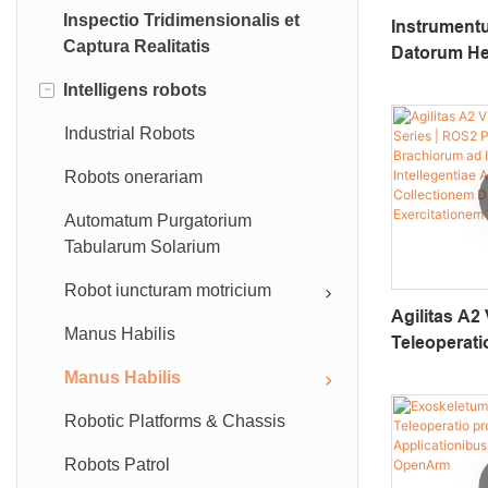
Inspectio Tridimensionalis et
Drone dictum ratio
UAV batteries
Instrumentu
Captura Realitatis
Datorum He
Drone Great
Tethered drone potentia copia
Impositum,
-
Intelligens robots
Ad Discend
Drone robotic brachium
Intelligenti
Industrial Robots
Drone aquam sampler
Incorporat
Robots onerariam
Camera & Transmitter Systems
Automatum Purgatorium
Tabularum Solarium
Robot iuncturam motricium
Agilitas A2
Manus Habilis
Teleoperati
ROS2 Plate
Manus Habilis
Brachiorum
Robotic Platforms & Chassis
Investigati
Artificialis
Robots Patrol
Collection