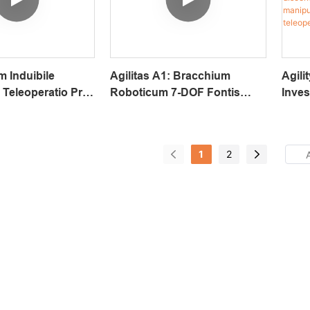
onem VLA
Isomorphicus, ROS2 Et
NVIDIA Isaac
 Induibile
Agilitas A1: Bracchium
Agili
Teleoperatio Pro
Roboticum 7-DOF Fontis
Inves
boticis Et
Aperti Ad Opera Intelligentiae
Duor
ibus VLA,
Artificialis Physici Et
Open
le Cum OpenArm
Contactu Dives
Intel
1
2
Incor
Disc
Onus
Mani
Et Te
Remo