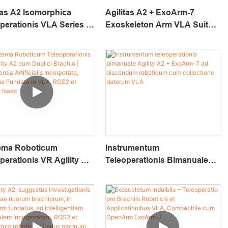
tas A2 Isomorphica
Agilitas A2 + ExoArm-7
perationis VLA Series |
Exoskeleton Arm VLA Suite |
estus Roboticus Ducis-
Suggestus Teleoperationis
toris Ducis Brachii Ad
Bimanualis Indubilis Ad
tigationem Intelligentiae
Investigationem Intelligentiae
icialis Incorporatam,
Artificialis Incorporatae,
rinam Roboticam,
Doctrinam Roboticam,
dationem Celerem POC
Validationem POC Celerem
ema Roboticum
Instrumentum
perationis VR Agility A2
Teleoperationis Bimanuale
uplici Brachio |
Agility A2 + ExoArm-7 Ad
igentia Artificialis
Discendum Roboticum Cum
porata, Doctrina
Collectione Datorum VLA
ta In VLA, ROS2 Et
A Isaac