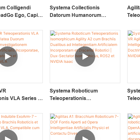
m Colligendi
Systema Collectionis
Agili
adGo Ego, Capiti
Datorum Humanorum
Teleo
 Cum DataCube
GripperGo Pro Cum Statione
Sugg
i Roboticam
Base Vive Et DataCube Ad
Secta
am Artificialem
Discendi Robotica
Inves
am.
Intelligentia Artificiali
Artif
Incorporata
Doct
Vali
 VR
Systema Roboticum
Syst
onis VLA Series |
Teleoperationis
Teleo
a Duorum
Isomorphicum Agility A2
Cum D
 Ad
Cum Brachiis Dualibus Ad
Intell
onem Intellegentiae
Intellegentiam Artificialem
Incor
 Incorporatae,
Incorporatam Et Discendi
Funda
em Datorum Et
Robotici | Dux-Sectator
NVIDI