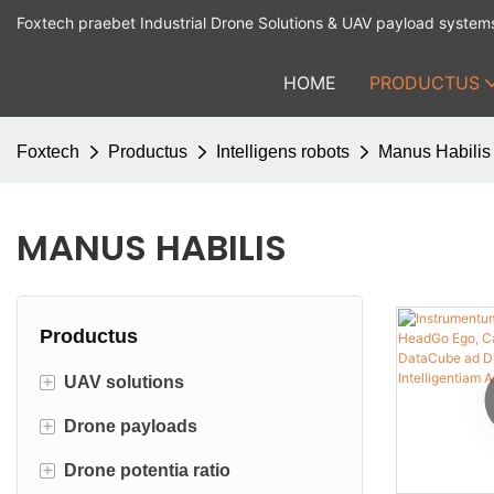
Foxtech praebet Industrial Drone Solutions & UAV payload system
HOME
PRODUCTUS
Foxtech
Productus
Intelligens robots
Manus Habilis
MANUS HABILIS
Productus
+
UAV solutions
+
Drone payloads
Industrial UAV
+
Drone potentia ratio
Accessorium
Dji Payloads