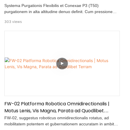
Systema Purgationis Flexibilis et Conexae P3 (T50)
purgationem in alta altitudine denuo definit. Cum pressione
pulveris 20MPa, extensione usque ad 45 metra, et opertione
303
views
usque ad 600㎡/h, purgationem celerem et accuratam per
frontes, tabulas solares, series insulatorum, et turres praebet.
FW-02 Platforma Robotica Omnidirectionalis |
Motus Lenis, Vis Magna, Parata ad Quodlibet
Terram
FW-02, suggestus roboticus omnidirectionalis rotatus, ad
mobilitatem potentem et gubernationem accuratam in ambitus