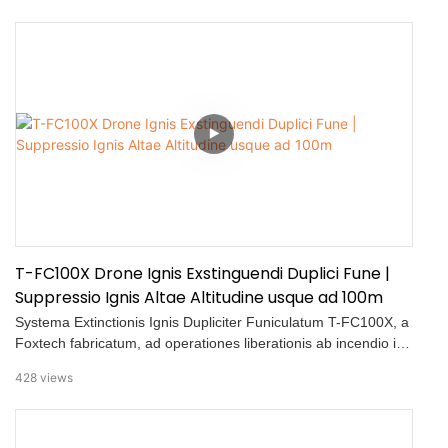
permittit ut ambitum suum videant, intellegant, et meminerint,
ad navigationem vere intelligentem.
T-FC100X Drone Ignis Exstinguendi Duplici Fune |
Suppressio Ignis Altae Altitudine usque ad 100m
Systema Extinctionis Ignis Dupliciter Funiculatum T-FC100X, a
Foxtech fabricatum, ad operationes liberationis ab incendio in
aedificiis excelsis et operationes exstinctionis ignis aereis
428
views
destinatum est. Coniunctum tubo ignis 40 mm et continuae
potentiae funiculatae, systema stabilem extinctionem ignis
aeream praebet cum fluxu aquae maximo 1000 L/min. Cum