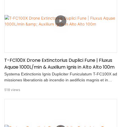
curru scalari adhibito, maxima altitudo exstinctionis ignis 100 m
attingere potest, solutionem efficientem praebens pro casibus
incendii in alta altitudine.
T-FC100X Drone Extinctorius Duplici Fune | Fluxus
Aquae 1000L/min & Auxilium Ignis in Alto Alto 100m
Systema Extinctionis Ignis Dupliciter Funiculatum T-FC100X ad
missiones liberationis ab incendio in aedificiis magnis et in
aedificiis excelsis destinatum est. Cum suggestu DJI FlyCart
518
views
100 integratum, continuam copiam potentiae et aquae praebet
ad operationes exstinctionis ignis aereas diuturnas. Claves
facultates in hoc video demonstratae sunt: ​​• Operatio
exstinctionis ignis dupliciter funiculata • Tubus ignis 40 mm
connexus cum vehiculis exstinctionis ignis vel fontibus aquae
1.2 MPa • Capacitas exstinctionis ignis magni fluxus usque ad