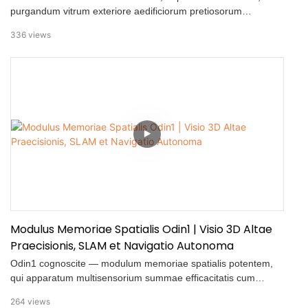
purgandum vitrum exteriore aedificiorum pretiosorum
constructum est, alternativam tutiorem et efficaciorem
336
views
operationibus manualibus traditis praebens. Technologia
spumae prae-macerationis instructum, systema sordes
efficaciter solvit antequam purgationem altae pressionis ad
110-160 bar adhibeat, maculas pertinaces penitus removendo.
Cum altitudine maxima laboris 60 metrorum, aedificiis
residentialibus mediae altitudinis et structuris similibus aptum
est. Designatio duplici fune conexa continuam potentiam et
aquae copiam praebet, stabilem functionem et tempus
operationis extensum permittens. Systema usque ad quattuor
horas laboris continui per sessionem et usque ad octo horas
operationis quotidianae sustinet, quod id aptum reddit ad
conservationem professionalem proprietatum et opera
purgationis magnarum scalarum.
Modulus Memoriae Spatialis Odin1 | Visio 3D Altae
Praecisionis, SLAM et Navigatio Autonoma
Odin1 cognoscite — modulum memoriae spatialis potentem,
qui apparatum multisensorium summae efficacitatis cum
algorithmo MindSLAM™ provecto coniungit. Roboticis et
264
views
vehiculis aëriis sine gubernatore designatum, Odin1 machinis