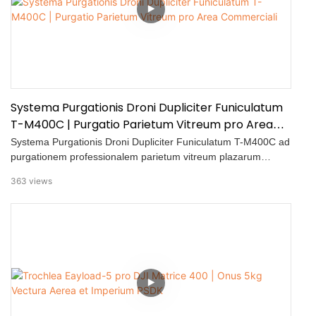
1000 L/min • Continua copia potentiae aereae cum potentia
nominali usque ad 30 kW • Altitudo maxima operandi 60 m
(100 m cum vehiculo exstinctionis ignis scalari) • Spatium
spargendi 10–15 m
Systema Purgationis Droni Dupliciter Funiculatum
T-M400C | Purgatio Parietum Vitreum pro Area
Commerciali
Systema Purgationis Droni Dupliciter Funiculatum T-M400C ad
purgationem professionalem parietum vitreum plazarum
commercialium et alia opera sustentationis exterioris magnae
363
views
scalae designatum est. Hoc video totum processum
purgationis in situ ostendit, a configuratione systematis ad
eventus finales, stabilitatem, salutem, et efficaciam
operationum aeriarum funiculatarum continuarum illustrans.