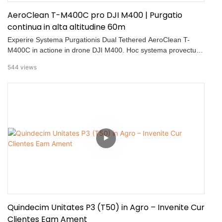
AeroClean T-M400C pro DJI M400 | Purgatio
continua in alta altitudine 60m
Experire Systema Purgationis Dual Tethered AeroClean T-
M400C in actione in drone DJI M400. Hoc systema provectum
purgationem continuam in alta altitudine usque ad 60m cum
544
views
lavacro altae pressionis 110–160 bar et accurata, multi-
angulari imperio pulveris permittit. Perfectum pro frontibus,
locis industrialibus, infrastructura urbana, et sanitatione
municipali.
Quindecim Unitates P3 (T50) in Agro – Invenite Cur
Clientes Eam Ament