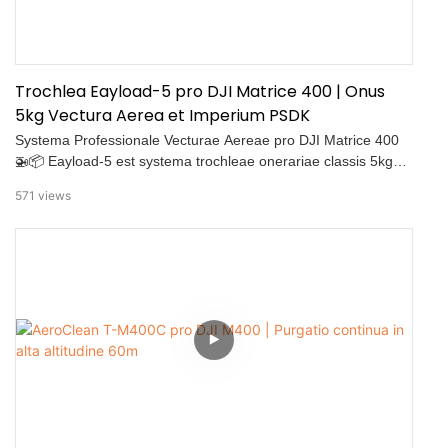
Trochlea Eayload-5 pro DJI Matrice 400 | Onus
5kg Vectura Aerea et Imperium PSDK
Systema Professionale Vecturae Aereae pro DJI Matrice 400
🚁📦 Eayload-5 est systema trochleae onerariae classis 5kg
destinatum missionibus vecturae non-appulsus. Plena
571
views
integratione per DJI PSDK, solutionem accuratam, efficientem,
et fidilem offert pro auxilio in casu necessitatis et logisticis
industrialibus. Proprietates Claves: ✅ Onus Maximum 5kg:
Pondus netum magnae capacitatis. ✅ Imperium Intelligente:
Elevatio/depositio uno clavi et abscissio funis in casu
necessitatis 2s. ✅ Funis 25m: Designatio contra implicaturam
cum retractione celerrima. ✅ Levis: Pondus netum tantum
1.26kg pro tempore volatus optimizato. ✅ Paratus ad Salutem:
Lumina navigationis et systema monitionis ponderis oneris.
Usus: Vectura medica in casu necessitatis, subsidium
infrastructurae industrialis, et logistica ultimi miliaris in terris
complexis.