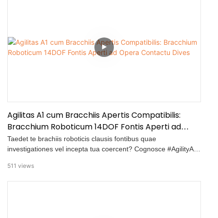
substituit.
Agilitas A1 cum Bracchiis Apertis Compatibilis:
Bracchium Roboticum 14DOF Fontis Aperti ad
Opera Contactu Dives
Taedet te brachiis roboticis clausis fontibus quae
investigationes vel incepta tua coercent? Cognosce #AgilityA1
— brachium humanoidum omnino apertum quod praebet
511
views
efficaciam professionalem pro teleoperatione et operibus
contactu abundantibus! ✅ Specificationes Principales Quae
Magni Momenti Sunt: 7 DOF per brachium (14 DOF in
summa) pro motu agile, humano simili; <20ms mora infima —
perfecta ad imperium in tempore reali; Encoder absolutus 14-