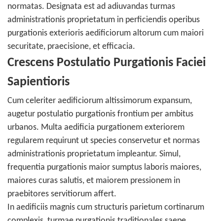
normatas. Designata est ad adiuvandas turmas
administrationis proprietatum in perficiendis operibus
purgationis exterioris aedificiorum altorum cum maiori
securitate, praecisione, et efficacia.
Crescens Postulatio Purgationis Faciei
Sapientioris
Cum celeriter aedificiorum altissimorum expansum,
augetur postulatio purgationis frontium per ambitus
urbanos. Multa aedificia purgationem exteriorem
regularem requirunt ut species conservetur et normas
administrationis proprietatum impleantur. Simul,
frequentia purgationis maior sumptus laboris maiores,
maiores curas salutis, et maiorem pressionem in
praebitores servitiorum affert.
In aedificiis magnis cum structuris parietum cortinarum
complexis, turmae purgationis traditionales saepe