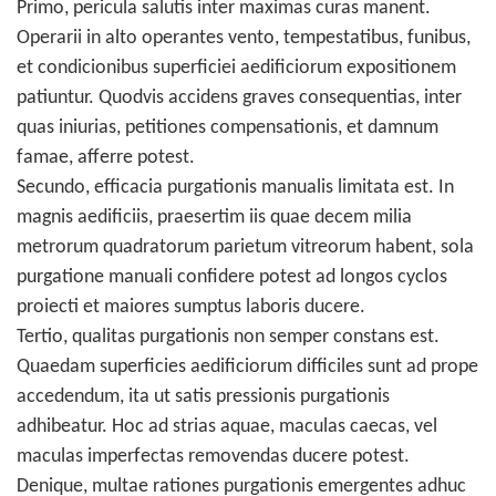
Primo, pericula salutis inter maximas curas manent.
Operarii in alto operantes vento, tempestatibus, funibus,
et condicionibus superficiei aedificiorum expositionem
patiuntur. Quodvis accidens graves consequentias, inter
quas iniurias, petitiones compensationis, et damnum
famae, afferre potest.
Secundo, efficacia purgationis manualis limitata est. In
magnis aedificiis, praesertim iis quae decem milia
metrorum quadratorum parietum vitreorum habent, sola
purgatione manuali confidere potest ad longos cyclos
proiecti et maiores sumptus laboris ducere.
Tertio, qualitas purgationis non semper constans est.
Quaedam superficies aedificiorum difficiles sunt ad prope
accedendum, ita ut satis pressionis purgationis
adhibeatur. Hoc ad strias aquae, maculas caecas, vel
maculas imperfectas removendas ducere potest.
Denique, multae rationes purgationis emergentes adhuc