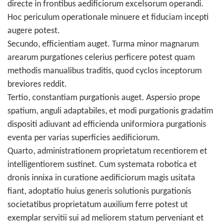
directe in frontibus aedificiorum excelsorum operandi.
Hoc periculum operationale minuere et fiduciam incepti
augere potest.
Secundo, efficientiam auget. Turma minor magnarum
arearum purgationes celerius perficere potest quam
methodis manualibus traditis, quod cyclos inceptorum
breviores reddit.
Tertio, constantiam purgationis auget. Aspersio prope
spatium, anguli adaptabiles, et modi purgationis gradatim
dispositi adiuvant ad efficienda uniformiora purgationis
eventa per varias superficies aedificiorum.
Quarto, administrationem proprietatum recentiorem et
intelligentiorem sustinet. Cum systemata robotica et
dronis innixa in curatione aedificiorum magis usitata
fiant, adoptatio huius generis solutionis purgationis
societatibus proprietatum auxilium ferre potest ut
exemplar servitii sui ad meliorem statum perveniant et