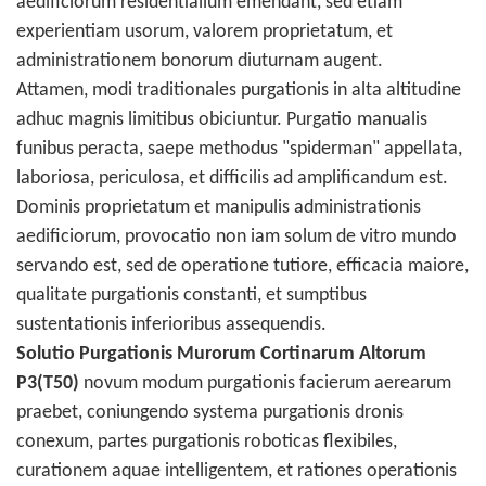
aedificiorum residentialium emendant, sed etiam
experientiam usorum, valorem proprietatum, et
administrationem bonorum diuturnam augent.
Attamen, modi traditionales purgationis in alta altitudine
adhuc magnis limitibus obiciuntur. Purgatio manualis
funibus peracta, saepe methodus "spiderman" appellata,
laboriosa, periculosa, et difficilis ad amplificandum est.
Dominis proprietatum et manipulis administrationis
aedificiorum, provocatio non iam solum de vitro mundo
servando est, sed de operatione tutiore, efficacia maiore,
qualitate purgationis constanti, et sumptibus
sustentationis inferioribus assequendis.
Solutio Purgationis Murorum Cortinarum Altorum
P3(T50)
novum modum purgationis facierum aerearum
praebet, coniungendo systema purgationis dronis
conexum, partes purgationis roboticas flexibiles,
curationem aquae intelligentem, et rationes operationis