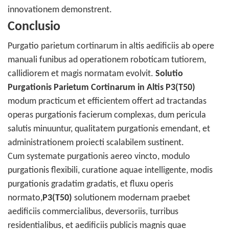
innovationem demonstrent.
Conclusio
Purgatio parietum cortinarum in altis aedificiis ab opere
manuali funibus ad operationem roboticam tutiorem,
callidiorem et magis normatam evolvit.
Solutio
Purgationis Parietum Cortinarum in Altis P3(T50)
modum practicum et efficientem offert ad tractandas
operas purgationis facierum complexas, dum pericula
salutis minuuntur, qualitatem purgationis emendant, et
administrationem proiecti scalabilem sustinent.
Cum systemate purgationis aereo vincto, modulo
purgationis flexibili, curatione aquae intelligente, modis
purgationis gradatim gradatis, et fluxu operis
normato,
P3(T50)
solutionem modernam praebet
aedificiis commercialibus, deversoriis, turribus
residentialibus, et aedificiis publicis magnis quae