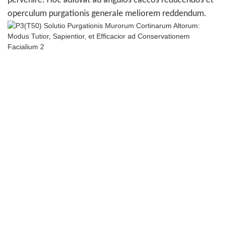
pervenire. Hoc adiuvat ad angulos caecos reducendos et
operculum purgationis generale meliorem reddendum.