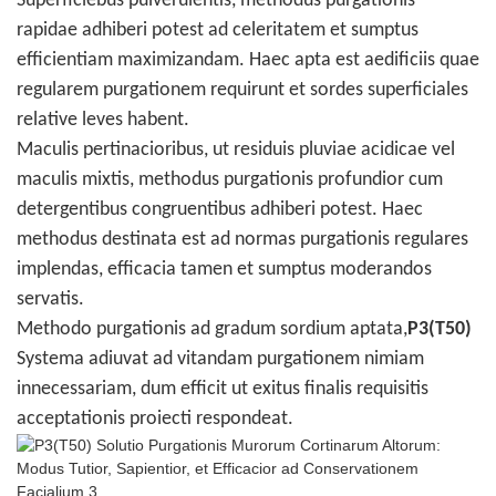
Superficiebus pulverulentis, methodus purgationis
rapidae adhiberi potest ad celeritatem et sumptus
efficientiam maximizandam. Haec apta est aedificiis quae
regularem purgationem requirunt et sordes superficiales
relative leves habent.
Maculis pertinacioribus, ut residuis pluviae acidicae vel
maculis mixtis, methodus purgationis profundior cum
detergentibus congruentibus adhiberi potest. Haec
methodus destinata est ad normas purgationis regulares
implendas, efficacia tamen et sumptus moderandos
servatis.
Methodo purgationis ad gradum sordium aptata,
P3(T50)
Systema adiuvat ad vitandam purgationem nimiam
innecessariam, dum efficit ut exitus finalis requisitis
acceptationis proiecti respondeat.