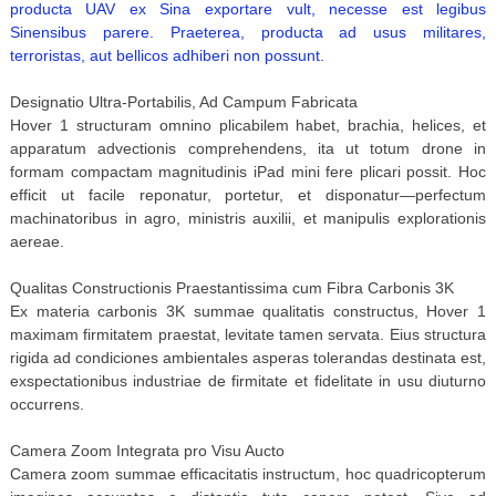
producta UAV ex Sina exportare vult, necesse est legibus
Sinensibus parere. Praeterea, producta ad usus militares,
terroristas, aut bellicos adhiberi non possunt.
Designatio Ultra-Portabilis, Ad Campum Fabricata
Hover 1 structuram omnino plicabilem habet, brachia, helices, et
apparatum advectionis comprehendens, ita ut totum drone in
formam compactam magnitudinis iPad mini fere plicari possit. Hoc
efficit ut facile reponatur, portetur, et disponatur—perfectum
machinatoribus in agro, ministris auxilii, et manipulis explorationis
aereae.
Qualitas Constructionis Praestantissima cum Fibra Carbonis 3K
Ex materia carbonis 3K summae qualitatis constructus, Hover 1
maximam firmitatem praestat, levitate tamen servata. Eius structura
rigida ad condiciones ambientales asperas tolerandas destinata est,
exspectationibus industriae de firmitate et fidelitate in usu diuturno
occurrens.
Camera Zoom Integrata pro Visu Aucto
Camera zoom summae efficacitatis instructum, hoc quadricopterum