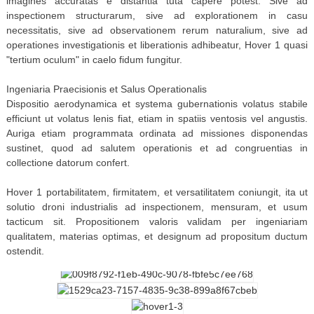
imagines accuratas e distantia tuta capere potest. Sive ad
inspectionem structurarum, sive ad explorationem in casu
necessitatis, sive ad observationem rerum naturalium, sive ad
operationes investigationis et liberationis adhibeatur, Hover 1 quasi
"tertium oculum" in caelo fidum fungitur.
Ingeniaria Praecisionis et Salus Operationalis
Dispositio aerodynamica et systema gubernationis volatus stabile
efficiunt ut volatus lenis fiat, etiam in spatiis ventosis vel angustis.
Auriga etiam programmata ordinata ad missiones disponendas
sustinet, quod ad salutem operationis et ad congruentias in
collectione datorum confert.
Hover 1 portabilitatem, firmitatem, et versatilitatem coniungit, ita ut
solutio droni industrialis ad inspectionem, mensuram, et usum
tacticum sit. Propositionem valoris validam per ingeniariam
qualitatem, materias optimas, et designum ad propositum ductum
ostendit.