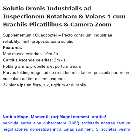
Solutio Dronis Industrialis ad
Inspectionem Rotativam & Volans 1 cum
Brachiis Plicatilibus & Camera Zoom
Supplementum I Quadcopter – Pacto consilium, industriae
reliability, multi-proposito aeria solutio.
Features:
Max musca celeritas: 10m / s
Carolus Ascende celeritas: 2m / s
Folding arma, propellers et portum Gears
Parvus folding magnitudine sicut leo mini facere possibile ponere in
sacculum ad iter ac iens usquam
3k plena ipsum fibra, lux, rigidum et durabile
Notitia Magni Momenti! (or) Magni momenti notitia!
Vehicula aerea sine gubernatore (UAV) societatis nostrae tantum
negotiationes domesticas intra Sinas sustinent. Si societas vestra