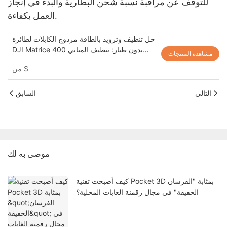
للتوقف عن مراقبة نسبة شحن البطارية والبدء في إنجاز
العمل بكفاءة.
حل تنظيف وتزويد بالطاقة مزدوج الكابلات لطائرة
DJI Matrice 400 بدون طيار: تنظيف المباني
مشاهدة المنتجات
على ارتفاعات عالية مع طاقة غير محدودة
$
من
AeroClean T-M400C
التالي
السابق
موصى به لك
كيف أصبحت تقنية Pocket 3D بمثابة "الفرسان
الخفيفة" في مجال رقمنة الغابات المحلية؟