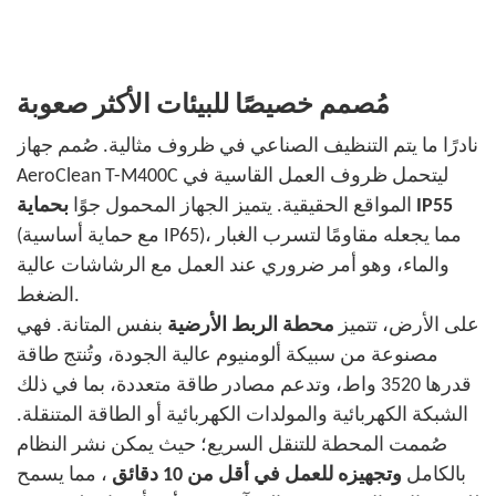
مُصمم خصيصًا للبيئات الأكثر صعوبة
نادرًا ما يتم التنظيف الصناعي في ظروف مثالية. صُمم جهاز
AeroClean T-M400C ليتحمل ظروف العمل القاسية في
بحماية IP55
المواقع الحقيقية. يتميز الجهاز المحمول جوًا
(مع حماية أساسية IP65)، مما يجعله مقاومًا لتسرب الغبار
والماء، وهو أمر ضروري عند العمل مع الرشاشات عالية
الضغط.
على الأرض، تتميز
محطة الربط الأرضية
بنفس المتانة. فهي
مصنوعة من سبيكة ألومنيوم عالية الجودة، وتُنتج طاقة
قدرها 3520 واط، وتدعم مصادر طاقة متعددة، بما في ذلك
الشبكة الكهربائية والمولدات الكهربائية أو الطاقة المتنقلة.
صُممت المحطة للتنقل السريع؛ حيث يمكن نشر النظام
بالكامل
وتجهيزه للعمل في أقل من 10 دقائق
، مما يسمح