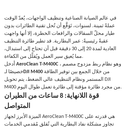
في عالم الصيانة الصناعية وتنظيف الواجهات، يُعدّ الوقت
عملةً ثمينة. لسنوات، تَوَقَّع أن تُحل تقنية الطائرات بدون
طيار محلّ السقالات والرافعات الخطرة، إلا أنها واجهت
عقبةً رئيسيةً: عمر البطارية. قد تطير طائرة التنظيف
العادية لمدة 20 إلى 30 دقيقة قبل أن تحتاج إلى استبدال،
مما يُعيق سير العمل ويُقلّل من الكفاءة.
، وهو نظام ربط مزدوج مصمم
AeroClean T-M400C
أدخل
من
خلال الجمع بين توفير الطاقة
DJI M400
خصيصًا لـ
المستمر ونظام التنظيف عالي الضغط، يتم تحويل DJI
M400 من مجرد طائرة مؤقتة إلى طائرة تعمل طوال اليوم.
قوة اللانهاية: 8 ساعات من الطيران
المتواصل
الميزة الأبرز لجهاز AeroClean T-M400C هي قدرته على
تجاوز مشكلة نفاد البطارية التي تُقلق مُقدمي الخدمات