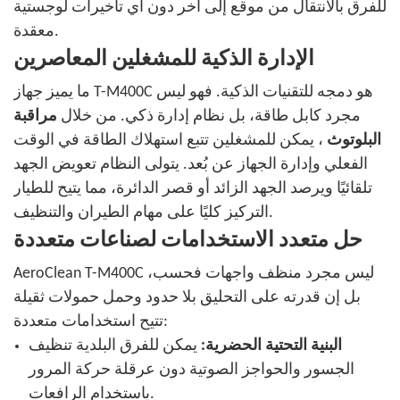
للفرق بالانتقال من موقع إلى آخر دون أي تأخيرات لوجستية
معقدة.
الإدارة الذكية للمشغلين المعاصرين
ما يميز جهاز T-M400C هو دمجه للتقنيات الذكية. فهو ليس
مجرد كابل طاقة، بل نظام إدارة ذكي. من خلال
مراقبة
البلوتوث
، يمكن للمشغلين تتبع استهلاك الطاقة في الوقت
الفعلي وإدارة الجهاز عن بُعد. يتولى النظام تعويض الجهد
تلقائيًا ويرصد الجهد الزائد أو قصر الدائرة، مما يتيح للطيار
التركيز كليًا على مهام الطيران والتنظيف.
حل متعدد الاستخدامات لصناعات متعددة
AeroClean T-M400C ليس مجرد منظف واجهات فحسب،
بل إن قدرته على التحليق بلا حدود وحمل حمولات ثقيلة
تتيح استخدامات متعددة:
البنية التحتية الحضرية:
يمكن للفرق البلدية تنظيف
الجسور والحواجز الصوتية دون عرقلة حركة المرور
باستخدام الرافعات.