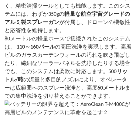
く、精密清掃ツールとしても機能します。このシス
テムには、わずか350gの
軽量な航空宇宙グレードの
アルミ製スプレーガン
が付属し、ドローンの機敏性
と応答性を維持します。
80メートルの軽量ホースで接続されたこのシステム
は、
110～160バール
の高圧洗浄を実現します。高層
ビルのガラスカーテンウォールの汚れを吹き飛ばし
たり、繊細なソーラーパネルを洗浄したりする場合
でも、このシステムは柔軟に対応します。500
リッ
トル/時
の流量と多目的ノズルにより、オペレータ
ーは広範囲へのスプレー洗浄と、高度
60メートル
ま
での集中洗浄を切り替えることができます。