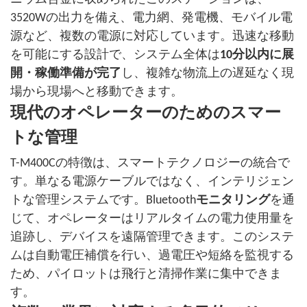
3520Wの出力を備え、電力網、発電機、モバイル電
源など、複数の電源に対応しています。
迅速な移動
を可能にする設計で、システム全体は
10分以内に展
開・稼働準備が完了
し、複雑な物流上の遅延なく現
場から現場へと移動できます。
現代のオペレーターのためのスマー
トな管理
T-M400Cの特徴は、スマートテクノロジーの統合で
す。単なる電源ケーブルではなく、インテリジェン
トな管理システムです。Bluetooth
モニタリング
を通
じて、オペレーターはリアルタイムの電力使用量を
追跡し、デバイスを遠隔管理できます。このシステ
ムは自動電圧補償を行い、過電圧や短絡を監視する
ため、パイロットは飛行と清掃作業に集中できま
す。