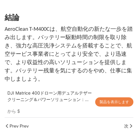
結論
AeroClean T-M400Cは、航空自動化の新たな一歩を踏
み出します。バッテリー駆動時間の制限を取り除
き、強力な高圧洗浄システムを搭載することで、航
空サービス事業者にとってより安全で、より迅速
で、より収益性の高いソリューションを提供しま
す。バッテリー残量を気にするのをやめ、仕事に集
中しましょう。
DJI Matrice 400ドローン用デュアルテザー
クリーニング＆パワーソリューション：無
製品を表示します
制限のパワーで高高度ビル清掃を実現する
から
$
AeroClean T-M400C
Prev Prev
次