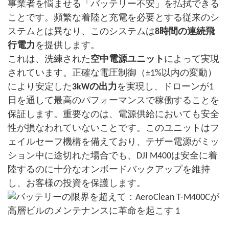
事業者を悩ませる「バッテリー不安」を払拭できる
ことです。頻繁な着陸と充電を必要とする従来のシ
ステムとは異なり、このシステムは
8時間の連続飛
行電力
を提供します。
これは、洗練された
空中電源ユニット
によって実現
されています。正確な電圧制御（±1%以内の変動）
により安定した
3kWの出力
を実現し、ドローンが1
日を通して最高のパフォーマンスで稼働することを
保証します。重要なのは、電源供給においても安全
性が損なわれていないことです。このユニットはフ
ェイルセーフ機構を備えており、テザー電源がミッ
ション中に途切れた場合でも、DJI M400は安全に着
陸するのに十分なオンボードバックアップを維持
し、お客様の投資を保護します。