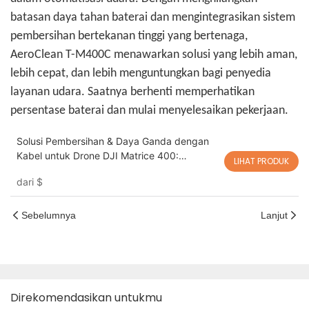
batasan daya tahan baterai dan mengintegrasikan sistem
pembersihan bertekanan tinggi yang bertenaga,
AeroClean T-M400C menawarkan solusi yang lebih aman,
lebih cepat, dan lebih menguntungkan bagi penyedia
layanan udara. Saatnya berhenti memperhatikan
persentase baterai dan mulai menyelesaikan pekerjaan.
Solusi Pembersihan & Daya Ganda dengan
Kabel untuk Drone DJI Matrice 400:
LIHAT PRODUK
Pembersihan Gedung di Ketinggian dengan
dari
$
Daya Tak Terbatas AeroClean T-M400C
Sebelumnya
Lanjut
Direkomendasikan untukmu