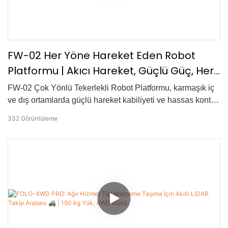
FW-02 Her Yöne Hareket Eden Robot
Platformu | Akıcı Hareket, Güçlü Güç, Her
Türlü Araziye Hazır
FW-02 Çok Yönlü Tekerlekli Robot Platformu, karmaşık iç
ve dış ortamlarda güçlü hareket kabiliyeti ve hassas kontrol
için tasarlanmıştır. Gelişmiş çok yönlü hareket sistemi
332
Görüntüleme
sayesinde FW-02, akıcı yanal hareket, çapraz geçişler ve
yerinde istikrarlı dönüş sağlar. Güçlü itici gücü ve
olağanüstü engel aşma kabiliyeti, onu engebeli yüzeylerde
ve zorlu arazilerde son derece uyumlu hale getirir. Entegre
çoklu sensör füzyon teknolojisi, navigasyon doğruluğunu,
tepki hızını ve genişletilebilirliğini artırarak FW-02'yi robotik
geliştirme, otonom mobilite projeleri ve araştırma
uygulamaları için güvenilir bir temel haline getirir.