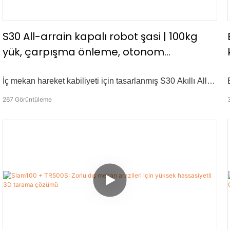
S30 All-arrain kapalı robot şasi | 100kg
yük, çarpışma önleme, otonom
navigasyon
İç mekan hareket kabiliyeti için tasarlanmış S30 Akıllı All-
Terre Robot Şasisi'ni tanıtan S30, diferansiyel bir
267
Görüntüleme
direksiyon yapısına, otonom navigasyona ve otomatik
şarjlara sahiptir. 100kg maksimum yük kapasitesi ve
yerleşik bir çarpışma önleme sistemi ile,’fabrika taşımacılığı
ve iç mekan lojistik için mükemmel bir çözümdür. -100kg
maks. Yük kapasitesi -Güvenlik Çarpışma Önleme Sistemi
-Radar, Derinlik Kamerası & Tekerlek Odometri Sensörleri -
Web Arayüzü & Kolay entegrasyon için API'yi açık