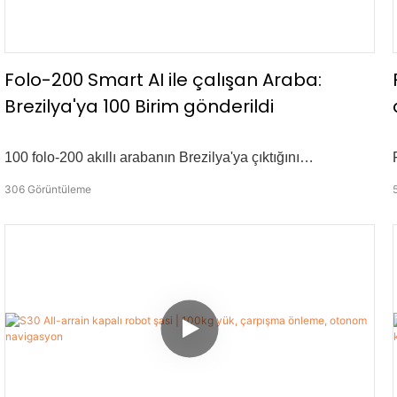
Folo-200 Smart AI ile çalışan Araba:
Brezilya'ya 100 Birim gönderildi
100 folo-200 akıllı arabanın Brezilya'ya çıktığını
duyurmaktan heyecan duyuyoruz! Bu kilometre taşı,
306
Görüntüleme
gelişmiş otomasyon çözümlerimizdeki artan güveni
vurgulamaktadır. Folo-200, 100 kg'a kadar kolaylıkla
taşıyabilen ağır hizmet tipi bir kargo arabasıdır. Yapay zeka
ile çalışan kablosuz takip ile, güvenli ve istikrarlı bir
mesafeyi korurken kullanıcısını özerk olarak takip eder.
Endüstriyel, ticari ve kişisel kullanım için tasarlanmış,
manuel emeği azaltırken verimliliği önemli ölçüde artırır.