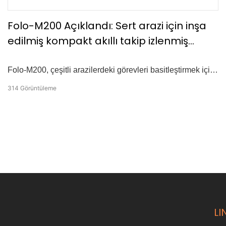
Folo-M200 Açıklandı: Sert arazi için inşa
edilmiş kompakt akıllı takip izlenmiş
robot
Folo-M200, çeşitli arazilerdeki görevleri basitleştirmek için
tasarlanmış eller serbest takip sunuyor. Bu kompakt ama
314
Görüntüleme
güçlü mini izlenen robot, sizi sıfır çaba ile otomatik olarak
takip eder. Tarım, lojistik, yangın söndürme ve engebeli
arazi operasyonları için tasarlanan, otonom sürüş için
endüstri lideri çok yönlü konumlandırma, çok sensör
füzyonu ve RTK yükseltme seçeneklerini birleştirir.
LI