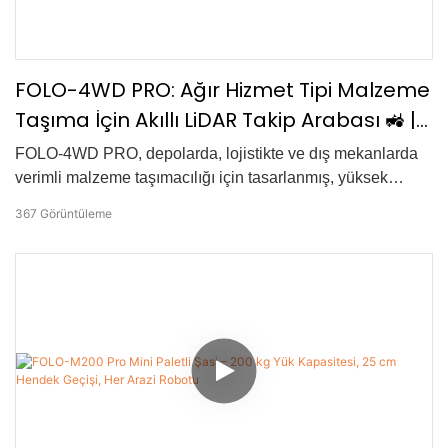
FOLO-4WD PRO: Ağır Hizmet Tipi Malzeme
Taşıma İçin Akıllı LiDAR Takip Arabası 🚜 |
150 kg Yük, 4WD Gücü
FOLO-4WD PRO, depolarda, lojistikte ve dış mekanlarda
verimli malzeme taşımacılığı için tasarlanmış, yüksek
performanslı, otomatik bir takip arabasıdır. 4WD çekiş ve
367
Görüntüleme
LiDAR çarpışma önleme teknolojisiyle sorunsuz, dengeli
ve güvenli bir çalışma sağlar. Ayarlanabilir takip mesafesi,
uzaktan kumanda ve 150 kg yük kapasitesiyle, verimliliği
artırmak ve manuel işçiliği azaltmak için tasarlanmıştır.