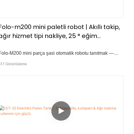
Folo-m200 mini paletli robot | Akıllı takip,
ağır hizmet tipi nakliye, 25 ° eğim
kapasitesi
Folo-M200 mini parça şasi otomatik robotu tanıtmak —
Tarımsal ve endüstriyel ortamlarda verimli ulaşım için
517
Görüntüleme
tasarlanmıştır. Gelişmiş çok yönlü konumlandırma ve akıllı
hareket algoritmaları ile güçlendirilen Folo -M200, şunları
sunuyor: -200 kg'lık makas yükü - 25° -30 m -otonom
engelden kaçınma.5–7 m -Multi -arrain uyarlanabilirliği