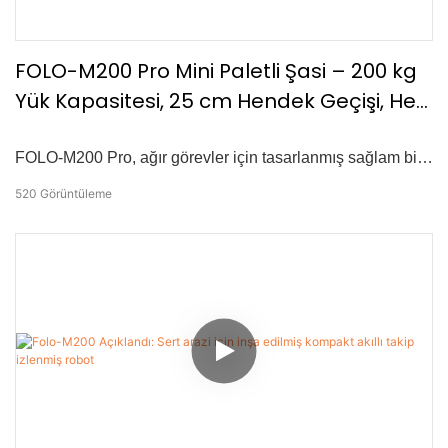
FOLO-M200 Pro Mini Paletli Şasi – 200 kg
Yük Kapasitesi, 25 cm Hendek Geçişi, Her
Arazi Robotu
FOLO-M200 Pro, ağır görevler için tasarlanmış sağlam bir
mini paletli robot platformudur. 200 kg azami yük
520
Görüntüleme
kapasitesi, 3,6 km/s azami hızı ve 25 cm hendek geçme
kabiliyetiyle zorlu arazilerin üstesinden kolaylıkla geliyor.
Her yöne konumlandırma, ultrasonik engel önleme ve akıllı
hareket kontrolü ile donatılmış olup, hem otonom takip hem
de uzaktan kumanda çalışmasını destekler—Tarımsal
taşımacılık, arazi devriyeleri, yangın söndürme ekipmanı
teslimatı ve kısa mesafeli lojistik için idealdir.