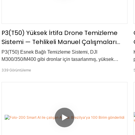
P3(T50) Yüksek İrtifa Drone Temizleme
Sistemi — Tehlikeli Manuel Çalışmaları
Güvenli Temizlikle Değiştirin
P3(T50) Esnek Bağlı Temizleme Sistemi, DJI
M300/350/M400 gibi dronlar için tasarlanmış, yüksek
verimli bir hava temizleme çözümüdür. 20 MPa yüksek
339
Görüntüleme
basınçlı temizleme ve 45 m püskürtme menzili ile tehlikeli
manuel yüksek irtifa çalışmalarını, hızlı, güvenli ve hassas
dron tabanlı temizlikle değiştirir.