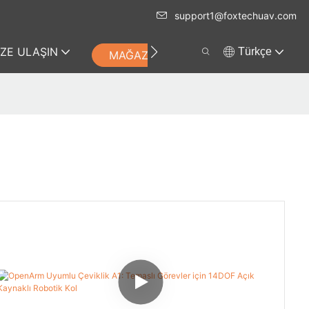
support1@foxtechuav.com
IZE ULAŞIN
Türkçe
MAĞAZA