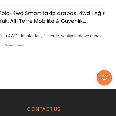
Folo-4wd Smart takip arabası 4wd | Ağır
Yük, All-Terre Mobilite & Güvenlik
Teknolojisi
Folo-4WD, depolarda, çiftliklerde, şantiyelerde ve daha
fazlasında verimli malzeme işleme için tasarlanmış
266
Görüntüleme
otomatik bir takip arabasıdır. Temel Özellikler -Automatik
Takip Ayarlanabilir 1–7m mesafe -Terran kullanım için dört
tekerlekten çekiş -360° Yerinde rotasyon -100kg nominal
yük -Max Hızı: 6 km/s -30m kablosuz uzaktan kumanda -6
saatlik bir pil ömrü 80 kg yük altında akışlı anti -collision
sistemi
CONTACT US