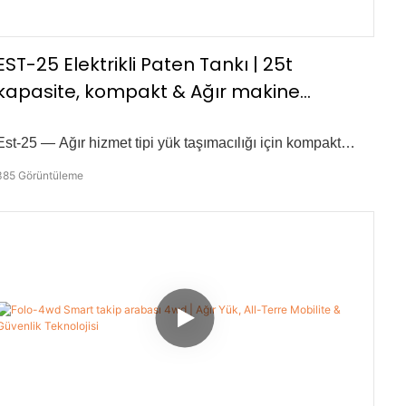
EST-25 Elektrikli Paten Tankı | 25t
kapasite, kompakt & Ağır makine
kullanımı için güçlü
Est-25 — Ağır hizmet tipi yük taşımacılığı için kompakt
çözümünüz. Yüksek kapasiteli makine hareketli görevler
385
Görüntüleme
için tasarlanan bu elektrikli paten tankı özellikleri: • 360°
dönme hareketi • 25 tonluk yük kapasitesi • 20 tonluk çekiş
gücü • Sıkı alanlar için kompakt tasarım • Kablosuz
uzaktan kumanda • Çift 1000W motor gücü