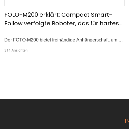
FOLO-M200 erklärt: Compact Smart-
Follow verfolgte Roboter, das für hartes
Gelände gebaut wurde
Der FOTO-M200 bietet freihändige Anhängerschaft, um die
Aufgaben in verschiedenen Geländen zu vereinfachen.
314
Ansichten
Dieser kompakte, aber leistungsstarke Mini -Roboter folgt
Ihnen automatisch ohne Aufwand. Entwickelt für
Landwirtschaft, Logistik, Brandbekämpfung und robuste
Geländebetriebe kombiniert es branchenführende
omnidirektionale Positionierung, Multi-Sensor-Fusion und
RTK-Upgrade-Optionen für autonomes Fahren.
LI