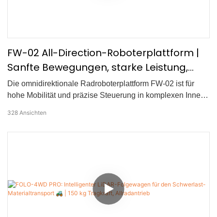
FW-02 All-Direction-Roboterplattform |
Sanfte Bewegungen, starke Leistung,
bereit für jedes Gelände
Die omnidirektionale Radroboterplattform FW-02 ist für
hohe Mobilität und präzise Steuerung in komplexen Innen-
und Außenumgebungen konzipiert. Dank ihres
328
Ansichten
fortschrittlichen omnidirektionalen Bewegungssystems
ermöglicht die FW-02 flüssige Seitwärtsbewegungen,
diagonale Übergänge und stabile Drehungen auf der
Stelle. Ihre starke Antriebskraft und die hervorragende
Hindernisüberwindungsfähigkeit machen sie äußerst
anpassungsfähig an unebene Oberflächen und
anspruchsvolles Gelände. Die integrierte Multisensor-
Fusionstechnologie verbessert Navigationsgenauigkeit,
Reaktionsfähigkeit und Erweiterbarkeit – und macht die