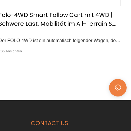
Folo-4WD Smart Follow Cart mit 4WD |
Schwere Last, Mobilität im All-Terrain &
Sicherheitstechnologie
Der FOLO-4WD ist ein automatisch folgender Wagen, der
für eine effiziente Materialhandhabung in Lagern,
265
Ansichten
Bauernhöfen, Baustellen und vielem mehr entwickelt
wurde. Schlüsselmerkmale -Automatische Folgen Sie mit
einstellbar 1–7 m Abstand -Four -Rad -Laufwerk für die
Verwendung von Terrain -Gebrauch -360° Drehung an Ort
und Stelle -100 kg Nennlast -Max -Geschwindigkeit: 6 km/h
-30m drahtloser Fernbedienungssteuerung -Intelligent Anti
-Collision -System -6 -Stunden -Akkulaufzeit unter 80 kg
Last
CONTACT US