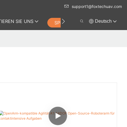
support1@foxtechuav.com
IEREN SIE UNS
Deutsch
SPEICHERN