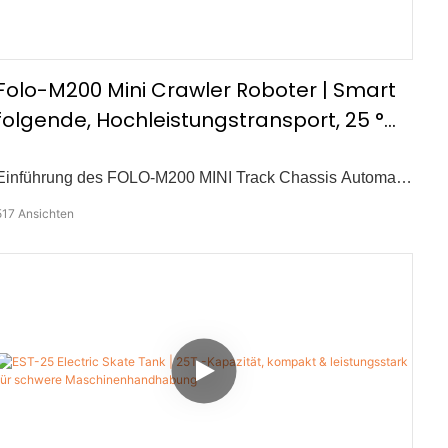
Folo-M200 Mini Crawler Roboter | Smart
folgende, Hochleistungstransport, 25 °
Hangkapazität
Einführung des FOLO-M200 MINI Track Chassis Automatic
nach Roboter — Entwickelt für einen effizienten Transport
517
Ansichten
in landwirtschaftlichen und industriellen Umgebungen. Der
FOLO -M200 bietet durch fortgeschrittene omnidirektionale
Positionierung und intelligente Bewegungsalgorithmen an:
-MAX -Nutzlast von 200 kg -Klettern bis hin zu Fähigkeit
bis zu 25° -Kontrollbereich von 30 m -Autonome
Hindernisvermeidung -Follow Abstand von 1.5–7 m -Multi -
terrain -Anpassungsfähigkeit