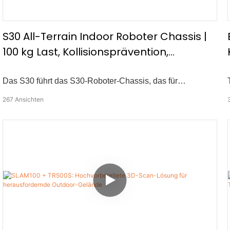
S30 All-Terrain Indoor Roboter Chassis |
100 kg Last, Kollisionsprävention,
autonome Navigation
Das S30 führt das S30-Roboter-Chassis, das für
Innenmobilität entwickelt wurde, eine differentielle
267
Ansichten
Lenkstruktur, autonome Navigation und automatisches
Aufladen vor. Mit einer maximalen Nutzlastkapazität von
100 kg und einem integrierten
Kollisionspräventionssystem’ist die perfekte Lösung für
Fabriktransport und Innenlogistik. -100 kg Maximale
Ladekapazität -Sicherheitskollisionspräventionssystem -
Radar, Tiefenkamera & Radometrie -Sensoren -Web -
Schnittstelle & Offene API für eine einfache Integration