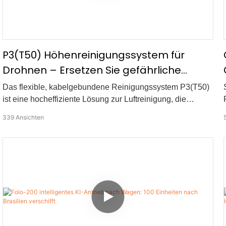
P3(T50) Höhenreinigungssystem für
Drohnen – Ersetzen Sie gefährliche
manuelle Arbeiten durch sichere
Das flexible, kabelgebundene Reinigungssystem P3(T50)
Reinigung
ist eine hocheffiziente Lösung zur Luftreinigung, die
speziell für Drohnen wie die DJI M300/350/M400
339
Ansichten
entwickelt wurde. Mit einem Hochdruckreiniger von 20
MPa und einer Sprühreichweite von 45 m ersetzt es
gefährliche manuelle Arbeiten in großer Höhe durch eine
schnelle, sichere und präzise Reinigung per Drohne.