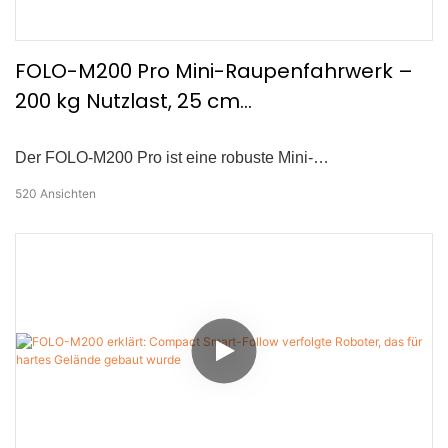
FOLO-M200 Pro Mini-Raupenfahrwerk –
200 kg Nutzlast, 25 cm
Grabenüberquerung, Geländeroboter
Der FOLO-M200 Pro ist eine robuste Mini-
Raupenroboterplattform, die für Schwerlastaufgaben
520
Ansichten
gebaut wurde. Mit einer maximalen Nutzlast von 200 kg,
einer Höchstgeschwindigkeit von 3,6 km/h und einer
Grabenüberquerungsfähigkeit von 25 cm bewältigt er
schwieriges Gelände mit Leichtigkeit. Ausgestattet mit
omnidirektionaler Positionierung, Ultraschall-
Hindernisvermeidung und intelligenter
Bewegungssteuerung unterstützt es sowohl autonomes
Folgen als auch Fernsteuerungsbetrieb—ideal für
landwirtschaftliche Transporte, Feldpatrouillen, Lieferung
von Feuerwehrausrüstung und Kurzstreckenlogistik.