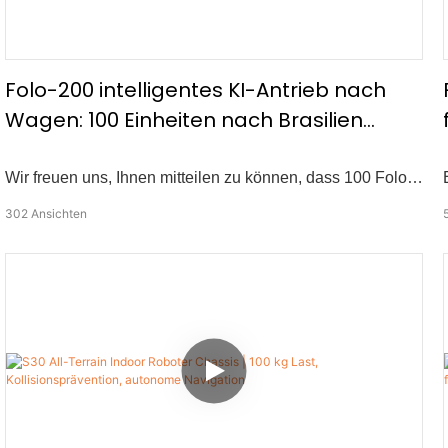
Folo-200 intelligentes KI-Antrieb nach
Wagen: 100 Einheiten nach Brasilien
verschifft
Wir freuen uns, Ihnen mitteilen zu können, dass 100 Folo-
200 Smart folgende Karren auf dem Weg nach Brasilien
302
Ansichten
sind! Dieser Meilenstein unterstreicht das wachsende
Vertrauen in unsere fortschrittlichen
Automatisierungslösungen. Der Folo-200 ist ein schwerer
Frachtwagen, der mühelos bis zu 100 kg tragen kann. Mit
KI-angetriebener drahtloser Anhänger verfolgt es seinen
Benutzer autonom und hält gleichzeitig eine sichere und
stabile Entfernung. Es wurde für den industriellen,
kommerziellen und persönlichen Gebrauch entwickelt und
erhöht die Effizienz erheblich und reduziert die manuelle
Arbeit.