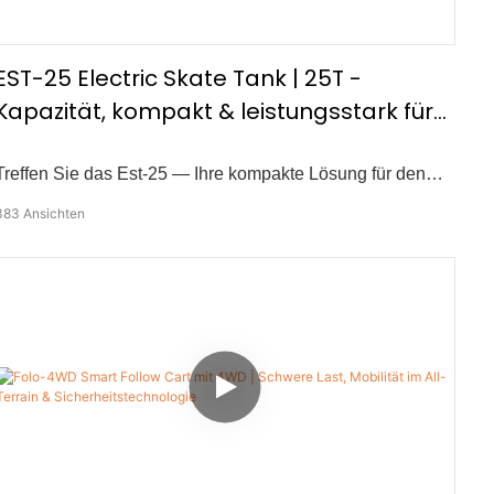
EST-25 Electric Skate Tank | 25T -
Kapazität, kompakt & leistungsstark für
schwere Maschinenhandhabung
Treffen Sie das Est-25 — Ihre kompakte Lösung für den
Transport von Hochleistungslast. Dieser elektrische Skate-
383
Ansichten
Tank wurde für Machinery-Moving-Aufgaben mit hoher
Kapazitätsbewegung entwickelt und verfügt über: • 360°
Rotationsbewegung • 25-Tonnen-Belastungskapazität •
20-Tonnen-Traktionskraft • Kompaktes Design für enge
Räume • Drahtlose Fernbedienung • Dual 1000W
Motorleistung