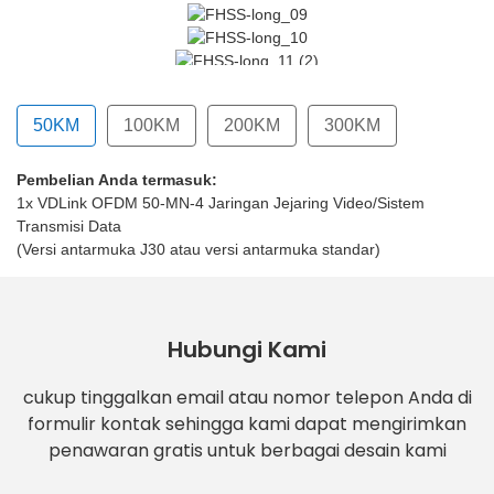
50KM
100KM
200KM
300KM
Pembelian Anda termasuk:
(Versi Antarmuka Standar)
 (Versi Antarmuka Standar)
1x VDLink OFDM 50-MN-4 Jaringan Jejaring Video/Sistem
Transmisi Data
(Versi antarmuka J30 atau versi antarmuka standar)
Hubungi Kami
cukup tinggalkan email atau nomor telepon Anda di
formulir kontak sehingga kami dapat mengirimkan
penawaran gratis untuk berbagai desain kami