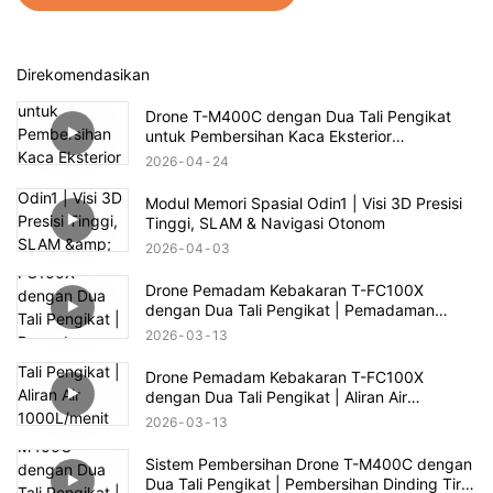
Direkomendasikan
Drone T-M400C dengan Dua Tali Pengikat
untuk Pembersihan Kaca Eksterior
Perumahan Kelas Atas | Jangkauan 60m
2026
04
24
Modul Memori Spasial Odin1 | Visi 3D Presisi
Tinggi, SLAM & Navigasi Otonom
2026
04
03
Drone Pemadam Kebakaran T-FC100X
dengan Dua Tali Pengikat | Pemadaman
Kebakaran Gedung Tinggi hingga 100m
2026
03
13
Drone Pemadam Kebakaran T-FC100X
dengan Dua Tali Pengikat | Aliran Air
1000L/menit & Penyelamatan Kebakaran
2026
03
13
Gedung Tinggi 100m
Sistem Pembersihan Drone T-M400C dengan
Dua Tali Pengikat | Pembersihan Dinding Tirai