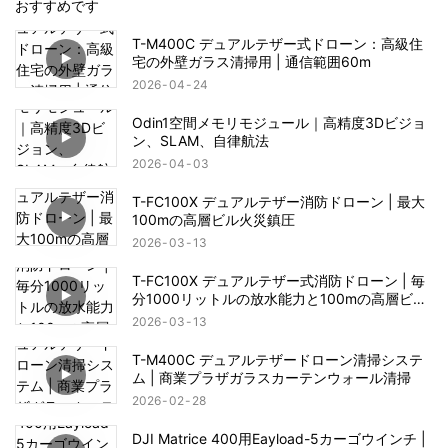
おすすめです
T-M400C デュアルテザー式ドローン：高級住
宅の外壁ガラス清掃用 | 通信範囲60m
2026
04
24
Odin1空間メモリモジュール｜高精度3Dビジョ
ン、SLAM、自律航法
2026
04
03
T-FC100X デュアルテザー消防ドローン | 最大
100mの高層ビル火災鎮圧
2026
03
13
T-FC100X デュアルテザー式消防ドローン | 毎
分1000リットルの放水能力と100mの高層ビル
火災救助能力
2026
03
13
T-M400C デュアルテザードローン清掃システ
ム | 商業プラザガラスカーテンウォール清掃
2026
02
28
DJI Matrice 400用Eayload-5カーゴウインチ |