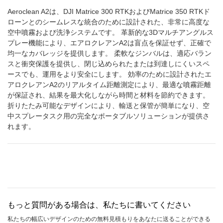
Aeroclean A2は、DJI Matrice 300 RTKおよびMatrice 350 RTKド
ローンとのシームレスな統合のために設計された、非常に高度な
空中噴霧および洗浄システムです。 革新的な3Dマルチアングルス
プレー機能により、エアロクレアンA2は盲点を保証せず、正確で
均一なカバレッジを提供します。 柔軟なジンバルは、適応バラン
スと衝突保護を提供し、閉じ込められたまたは到達しにくいスペ
ースでも、運用をより安全にします。 効率のために設計されたエ
アロクレアンA2のリアルタイム距離測定により、最適な噴霧距離
が保証され、結果を最大化しながら時間と材料を節約できます。
折りたたみ可能なデザインにより、輸送と保管が簡単になり、空
中スプレータスク用の完全なポータブルソリューションが提供さ
れます。
もっと質問がある場合は、私たちに書いてください
私たちの幅広いデザインのための無料見積もりをあなたに送ることができる