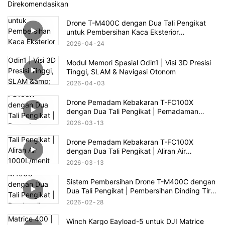
Direkomendasikan
Drone T-M400C dengan Dua Tali Pengikat
untuk Pembersihan Kaca Eksterior
Perumahan Kelas Atas | Jangkauan 60m
2026
04
24
Modul Memori Spasial Odin1 | Visi 3D Presisi
Tinggi, SLAM & Navigasi Otonom
2026
04
03
Drone Pemadam Kebakaran T-FC100X
dengan Dua Tali Pengikat | Pemadaman
Kebakaran Gedung Tinggi hingga 100m
2026
03
13
Drone Pemadam Kebakaran T-FC100X
dengan Dua Tali Pengikat | Aliran Air
1000L/menit & Penyelamatan Kebakaran
2026
03
13
Gedung Tinggi 100m
Sistem Pembersihan Drone T-M400C dengan
Dua Tali Pengikat | Pembersihan Dinding Tirai
Kaca Plaza Komersial
2026
02
28
Winch Kargo Eayload-5 untuk DJI Matrice