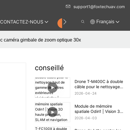
support1@foxtechuav.com
CONTACTEZ-NOUS
Français
MAGASIN
vec caméra gimbale de zoom optique 30x
conseillé
Drone T-M400C à double
câble pour le nettoyage
haut de gamme des vitres
2026
04
24
extérieures résidentielles |
Portée de 60 m
Module de mémoire
spatiale Odin1 | Vision 3D
haute précision, SLAM et
2026
04
03
navigation autonome