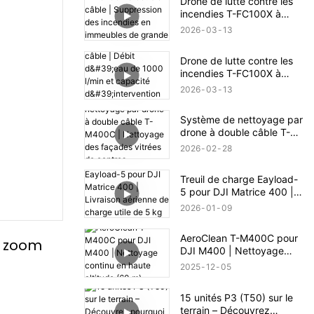
Drone de lutte contre les
incendies T-FC100X à
double câble |
2026
03
13
Suppression des incendies
en immeubles de grande
Drone de lutte contre les
hauteur jusqu'à 100 m
incendies T-FC100X à
double câble | Débit d'eau
2026
03
13
de 1000 l/min et capacité
d'intervention en cas
Système de nettoyage par
d'incendie en hauteur (100
drone à double câble T-
m)
M400C | Nettoyage des
2026
02
28
façades vitrées de centres
commerciaux
Treuil de charge Eayload-
5 pour DJI Matrice 400 |
Livraison aérienne de
2026
01
09
charge utile de 5 kg et
contrôle PSDK
AeroClean T-M400C pour
 zoom 
DJI M400 | Nettoyage
continu en haute altitude
2025
12
05
(60 m)
15 unités P3 (T50) sur le
terrain – Découvrez