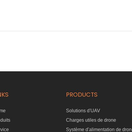
NKS
PRODUCTS
me
Solutions d'UAV
duits
Charges utiles de drone
vice
Système d'alimentation de dro