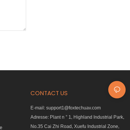
CONTACT US
E-mail:
support1@foxtechuav.com
Adresse:
Plant n ° 1, Highland Industrial Park,
No.35 Cai Zhi Road, Xuefu Industrial Zone,
ne