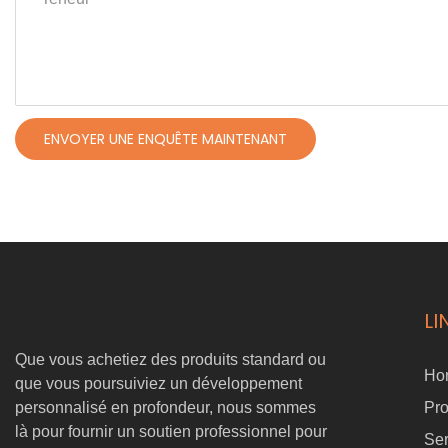
ENVOYER UNE ENQUÊTE MAINTENANT
LI
Que vous achetiez des produits standard ou
Ho
que vous poursuiviez un développement
personnalisé en profondeur, nous sommes
Pro
là pour fournir un soutien professionnel pour
Ser