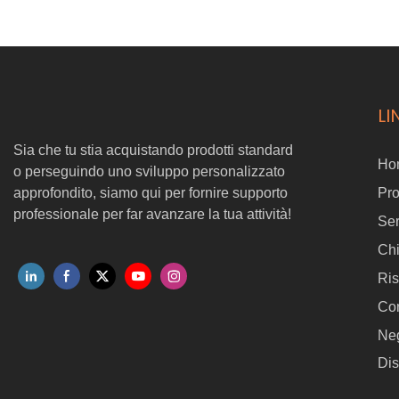
droni RTK 300/350 RTK DJI. Con la sua spruzzatura multi-angolo
3D, questo sistema innovativo non garantisce anche punti ciechi e
garanzie, una copertura approfondita ogni volta. Inoltre, la sua
misurazione flessibile per la distanza gimbal e in tempo reale rende
le operazioni più sicure ed efficienti, anche in spazi ristretti. Il design
pieghevole si aggiunge alla sua portabilità, rendendo Aeroclean A2
LI
lo strumento finale per la spruzzatura aerea e la pulizia! 🌐✨
Sia che tu stia acquistando prodotti standard
Ho
o perseguindo uno sviluppo personalizzato
approfondito, siamo qui per fornire supporto
Pro
professionale per far avanzare la tua attività!
Ser
Ch
Ris
Con
Ne
Dis