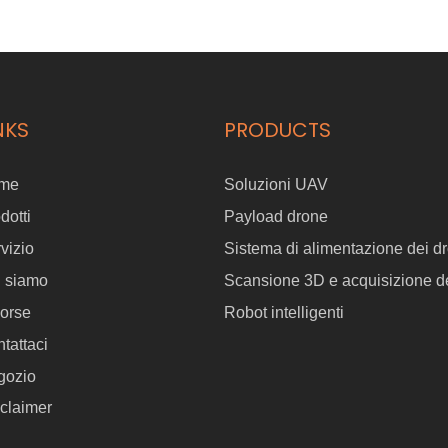
con droni RTK 300 RTK e matrici 350. Con le sue innovative
capacità di spruzzatura a più angolo 3D, Aeroclean A2 non
garantisce punti ciechi e offre una copertura precisa e uniforme. Il
gimbal flessibile fornisce equilibrio adattivo e protezione da
collisione, rendendo le operazioni più sicure, anche in spazi
confinati o difficili da raggiungere. Progettata per l'efficienza, la
NKS
PRODUCTS
misurazione della distanza in tempo reale dell'aeroclean A2
garantisce una distanza di spruzzatura ottimale, tempo di risparmio
e materiali massimizzando i risultati. Il suo design pieghevole
me
Soluzioni UAV
semplifica il trasporto e la conservazione, offrendo una soluzione
completa e portatile per le attività di spruzzatura aerea.
dotti
Payload drone
vizio
Sistema di alimentazione dei dr
i siamo
Scansione 3D e acquisizione de
orse
Robot intelligenti
tattaci
gozio
claimer