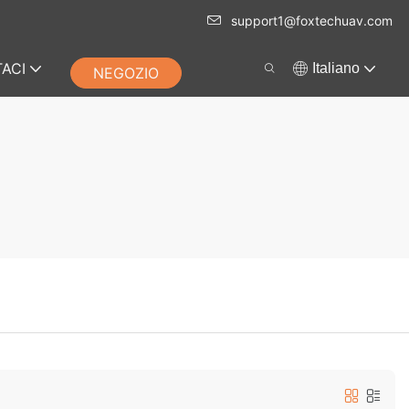
support1@foxtechuav.com
ACI
Italiano
NEGOZIO