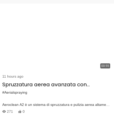
00:55
11 hours ago
Spruzzatura aerea avanzata con
Aeroclean A2: 3D Multi-angolo & DJI
#Aerialspraying
Matrice 300/350 RTK Integrazione
Aeroclean A2 è un sistema di spruzzatura e pulizia aerea altamente
avanzata progettato per l'integrazione senza soluzione di continuità
271
0