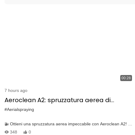
00:28
7 hours ago
Aeroclean A2: spruzzatura aerea di
precisione per matrica DJI 300/350 RTK |
#Aerialspraying
Copertura 3D senza ciechi
🚁 Ottieni una spruzzatura aerea impeccabile con Aeroclean A2! 🚁
Scopri la potenza di precisione con Aeroclean A2, progettata per i
348
0