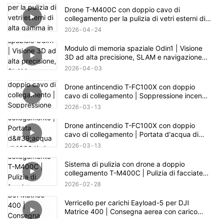
Drone T-M400C con doppio cavo di
collegamento per la pulizia di vetri esterni di
alta gamma in ambito residenziale | Portata di
2026
04
24
60 m
Modulo di memoria spaziale Odin1 | Visione
3D ad alta precisione, SLAM e navigazione
autonoma
2026
04
03
Drone antincendio T-FC100X con doppio
cavo di collegamento | Soppressione incendi
in edifici fino a 100 m
2026
03
13
Drone antincendio T-FC100X con doppio
cavo di collegamento | Portata d'acqua di
1000 l/min e capacità di soccorso in quota
2026
03
13
fino a 100 m
Sistema di pulizia con drone a doppio
collegamento T-M400C | Pulizia di facciate
continue in vetro di piazze commerciali
2026
02
28
Verricello per carichi Eayload-5 per DJI
Matrice 400 | Consegna aerea con carico