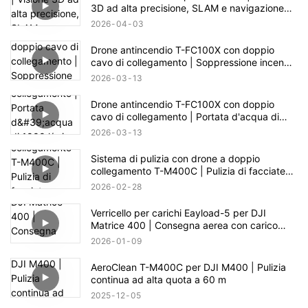
3D ad alta precisione, SLAM e navigazione
autonoma
2026
04
03
Drone antincendio T-FC100X con doppio
cavo di collegamento | Soppressione incendi
in edifici fino a 100 m
2026
03
13
Drone antincendio T-FC100X con doppio
cavo di collegamento | Portata d'acqua di
1000 l/min e capacità di soccorso in quota
2026
03
13
fino a 100 m
Sistema di pulizia con drone a doppio
collegamento T-M400C | Pulizia di facciate
continue in vetro di piazze commerciali
2026
02
28
Verricello per carichi Eayload-5 per DJI
Matrice 400 | Consegna aerea con carico
utile di 5 kg e controllo PSDK
2026
01
09
AeroClean T-M400C per DJI M400 | Pulizia
continua ad alta quota a 60 m
2025
12
05