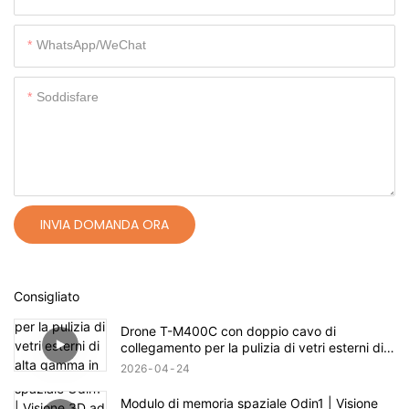
WhatsApp/WeChat
Soddisfare
INVIA DOMANDA ORA
Consigliato
Drone T-M400C con doppio cavo di
collegamento per la pulizia di vetri esterni di
alta gamma in ambito residenziale | Portata di
2026
04
24
60 m
Modulo di memoria spaziale Odin1 | Visione