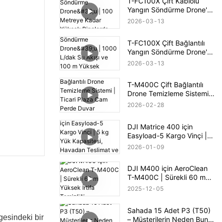
T-FC100X Çift Kablolu
Yangın Söndürme Drone'u
| 100 Metreye Kadar
2026
03
13
Yüksek Binalarda Yangın
Söndürme
T-FC100X Çift Bağlantılı
Yangın Söndürme Drone'u
| 1000 L/dak Su Akışı ve
2026
03
13
100 m Yüksek Binalarda
Yangın Kurtarma
T-M400C Çift Bağlantılı
Drone Temizleme Sistemi |
Ticari Plaza Cam Perde
2026
02
28
Duvar Temizliği
DJI Matrice 400 için
Easyload-5 Kargo Vinçi | 5
kg Yük Kapasitesi,
2026
01
09
Havadan Teslimat ve
PSDK Kontrolü
DJI M400 için AeroClean
T-M400C | Sürekli 60 m
Yüksek İrtifa Temizliği
2025
12
05
Sahada 15 Adet P3 (T50)
gesindeki bir
– Müşterilerin Neden Bunu