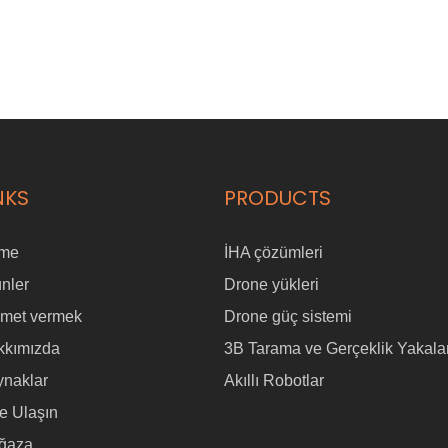
NKS
PRODUCTS
me
İHA çözümleri
nler
Drone yükleri
zmet vermek
Drone güç sistemi
kkımızda
3B Tarama ve Gerçeklik Yakal
ynaklar
Akıllı Robotlar
e Ulaşın
ğaza