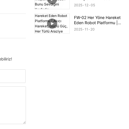
Sevdiğini Keşfedin
2025
12
05
FW-02 Her Yöne Hareket
Eden Robot Platformu |
Akıcı Hareket, Güçlü Güç,
2025
11
20
Her Türlü Araziye Hazır
iliriz!