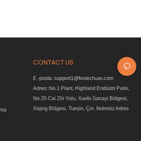
CONTACT US
E -posta:
support1@foxtechuav.com
Adres:
No.1 Plant, Highland Endüstri Parkı,
No.35 Cai Zhi Yolu, Xuefu Sanayi Bölgesi,
Xiqing Bölgesi, Tianjin, Çin. İletimsiz Adres
ama