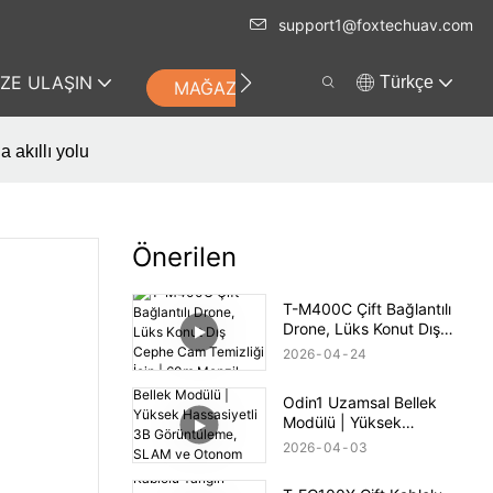
support1@foxtechuav.com
IZE ULAŞIN
Türkçe
MAĞAZA
 akıllı yolu
Önerilen
T-M400C Çift Bağlantılı
Drone, Lüks Konut Dış
Cephe Cam Temizliği İçin |
2026
04
24
60m Menzil
Odin1 Uzamsal Bellek
Modülü | Yüksek
Hassasiyetli 3B
2026
04
03
Görüntüleme, SLAM ve
Otonom Navigasyon