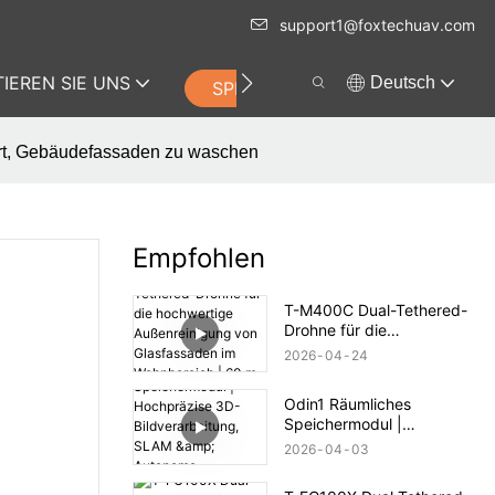
support1@foxtechuav.com
IEREN SIE UNS
Deutsch
SPEICHERN
 Art, Gebäudefassaden zu waschen
Empfohlen
T-M400C Dual-Tethered-
Drohne für die
hochwertige
2026
04
24
Außenreinigung von
Glasfassaden im
Odin1 Räumliches
Wohnbereich | 60 m
Speichermodul |
Reichweite
Hochpräzise 3D-
2026
04
03
Bildverarbeitung, SLAM &
Autonome Navigation