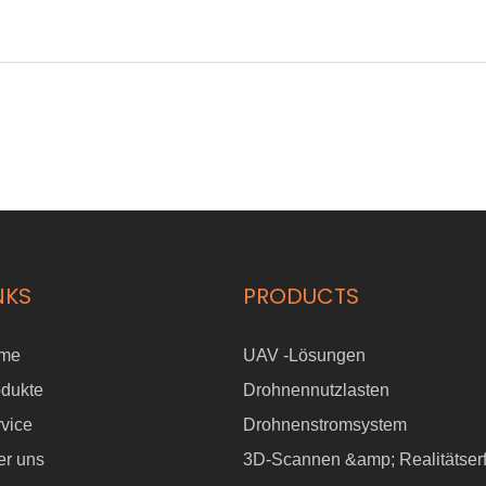
NKS
PRODUCTS
me
UAV -Lösungen
odukte
Drohnennutzlasten
vice
Drohnenstromsystem
er uns
3D-Scannen &amp; Realitätser