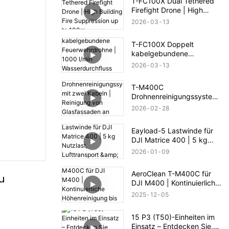
T-FC100X Dual Tethered
Firefight Drone | High
Building Fire Suppression
2026
03
13
up to 100m
T-FC100X Doppelt
kabelgebundene
Feuerwehrdrohne | 1000
2026
03
13
l/min Wasserdurchfluss &
100 m Höhenrettung
T-M400C
Drohnenreinigungssystem
mit zwei Kabeln |
2026
02
28
Reinigung von
Glasfassaden an
Eayload-5 Lastwinde für
Geschäftsgebäuden
DJI Matrice 400 | 5 kg
Nutzlast, Lufttransport &
2026
01
09
PSDK-Steuerung
AeroClean T-M400C für
 
DJI M400 | Kontinuierliche
Höhenreinigung bis 60 m
2025
12
05
15 P3 (T50)-Einheiten im
Einsatz – Entdecken Sie,