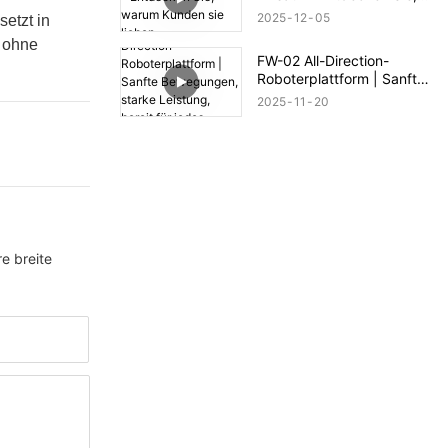
warum Kunden sie lieben
2025
12
05
setzt in
s ohne
FW-02 All-Direction-
Roboterplattform | Sanfte
Bewegungen, starke
2025
11
20
Leistung, bereit für jedes
Gelände
e breite