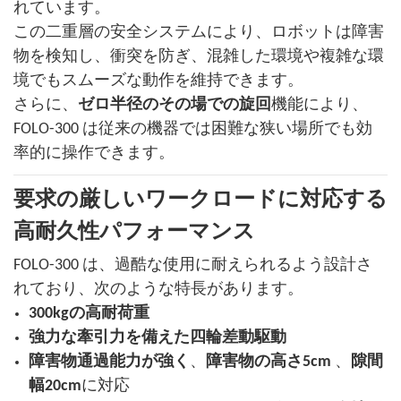
れています。
この二重層の安全システムにより、ロボットは障害
物を検知し、衝突を防ぎ、混雑した環境や複雑な環
境でもスムーズな動作を維持できます。
さらに、
ゼロ半径のその場での旋回
機能により、
FOLO-300 は従来の機器では困難な狭い場所でも効
率的に操作できます。
要求の厳しいワークロードに対応する
高耐久性パフォーマンス
FOLO-300 は、過酷な使用に耐えられるよう設​​計さ
れており、次のような特長があります。
300kgの高耐荷重
強力な牽引力を備えた四輪差動駆動
障害物通過能力が強く
、
障害物の高さ5cm
、
隙間
幅20cm
に対応