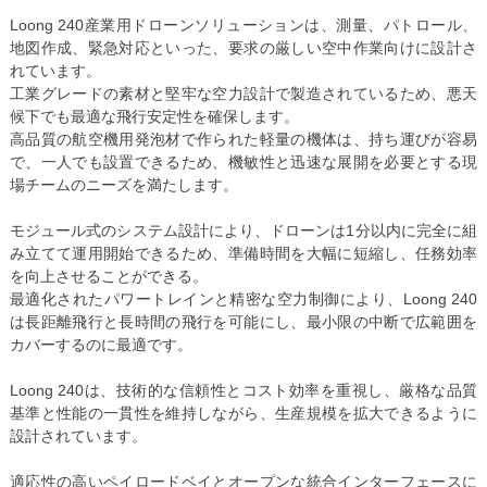
Loong 240産業用ドローンソリューションは、測量、パトロール、
地図作成、緊急対応といった、要求の厳しい空中作業向けに設計さ
れています。
工業グレードの素材と堅牢な空力設計で製造されているため、悪天
候下でも最適な飛行安定性を確保します。
高品質の航空機用発泡材で作られた軽量の機体は、持ち運びが容易
で、一人でも設置できるため、機敏性と迅速な展開を必要とする現
場チームのニーズを満たします。
モジュール式のシステム設計により、ドローンは1分以内に完全に組
み立てて運用開始できるため、準備時間を大幅に短縮し、任務効率
を向上させることができる。
最適化されたパワートレインと精密な空力制御により、Loong 240
は長距離飛行と長時間の飛行を可能にし、最小限の中断で広範囲を
カバーするのに最適です。
Loong 240は、技術的な信頼性とコスト効率を重視し、厳格な品質
基準と性能の一貫性を維持しながら、生産規模を拡大できるように
設計されています。
適応性の高いペイロードベイとオープンな統合インターフェースに