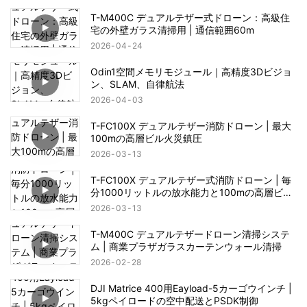
T-M400C デュアルテザー式ドローン：高級住
宅の外壁ガラス清掃用 | 通信範囲60m
2026
04
24
Odin1空間メモリモジュール｜高精度3Dビジョ
ン、SLAM、自律航法
2026
04
03
T-FC100X デュアルテザー消防ドローン | 最大
100mの高層ビル火災鎮圧
2026
03
13
T-FC100X デュアルテザー式消防ドローン | 毎
分1000リットルの放水能力と100mの高層ビル
火災救助能力
2026
03
13
T-M400C デュアルテザードローン清掃システ
ム | 商業プラザガラスカーテンウォール清掃
2026
02
28
DJI Matrice 400用Eayload-5カーゴウインチ |
5kgペイロードの空中配送とPSDK制御