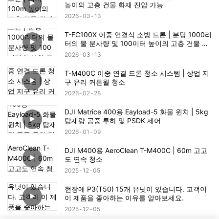
높이의 고층 건물 화재 진압 가능
2026
03
13
T-FC100X 이중 연결식 소방 드론 | 분당 1000리
터의 물 분사량 및 100미터 높이의 고층 건물 화
재 구조 가능
2026
03
13
T-M400C 이중 연결 드론 청소 시스템 | 상업 지
구 유리 커튼월 청소
2026
02
28
DJI Matrice 400용 Eayload-5 화물 윈치 | 5kg
탑재량 공중 투하 및 PSDK 제어
2026
01
09
DJI M400용 AeroClean T-M400C | 60m 고고
도 연속 청소
2025
12
05
현장에 P3(T50) 15개 유닛이 있습니다. 고객이
이 제품을 좋아하는 이유를 알아보세요.
2025
12
05