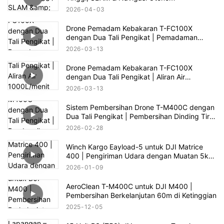
2026
04
03
Drone Pemadam Kebakaran T-FC100X
dengan Dua Tali Pengikat | Pemadaman
Kebakaran Gedung Tinggi hingga 100m
2026
03
13
Drone Pemadam Kebakaran T-FC100X
dengan Dua Tali Pengikat | Aliran Air
1000L/menit & Penyelamatan Kebakaran
2026
03
13
Gedung Tinggi 100m
Sistem Pembersihan Drone T-M400C dengan
Dua Tali Pengikat | Pembersihan Dinding Tirai
Kaca Plaza Komersial
2026
02
28
Winch Kargo Eayload-5 untuk DJI Matrice
400 | Pengiriman Udara dengan Muatan 5kg
& Kontrol PSDK
2026
01
09
AeroClean T-M400C untuk DJI M400 |
Pembersihan Berkelanjutan 60m di Ketinggian
2025
12
05