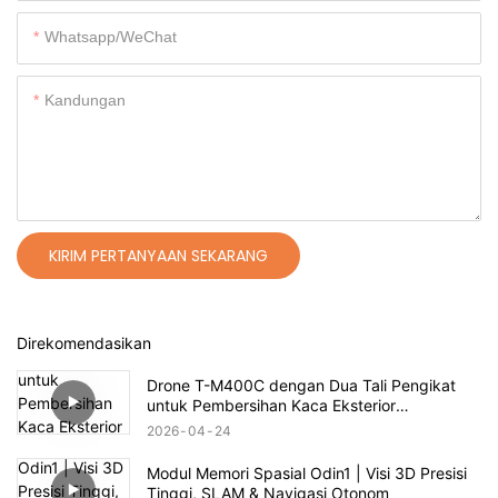
Whatsapp/WeChat
Kandungan
KIRIM PERTANYAAN SEKARANG
Direkomendasikan
Drone T-M400C dengan Dua Tali Pengikat
untuk Pembersihan Kaca Eksterior
Perumahan Kelas Atas | Jangkauan 60m
2026
04
24
Modul Memori Spasial Odin1 | Visi 3D Presisi
Tinggi, SLAM & Navigasi Otonom