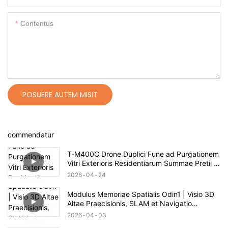
Contentus
POSUERE AUTEM MISIT
commendatur
T-M400C Drone Duplici Fune ad Purgationem
Vitri Exterioris Residentiarum Summae Pretii |
Spatium 60m
2026
04
24
Modulus Memoriae Spatialis Odin1 | Visio 3D
Altae Praecisionis, SLAM et Navigatio
Autonoma
2026
04
03