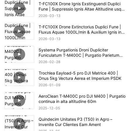
T-FC100X Drone Ignis Exstinguendi Duplici
Fune | Suppressio Ignis Altae Altitudine usque
ad 100m
2026
03
13
T-FC100X Drone Extinctorius Duplici Fune |
Fluxus Aquae 1000L/min & Auxilium Ignis in
Alto Alto 100m
2026
03
13
Systema Purgationis Droni Dupliciter
Funiculatum T-M400C | Purgatio Parietum
Vitreum pro Area Commerciali
2026
02
28
Trochlea Eayload-5 pro DJI Matrice 400 |
Onus 5kg Vectura Aerea et Imperium PSDK
2026
01
09
AeroClean T-M400C pro DJI M400 | Purgatio
continua in alta altitudine 60m
2025
12
05
Quindecim Unitates P3 (T50) in Agro –
Invenite Cur Clientes Eam Ament