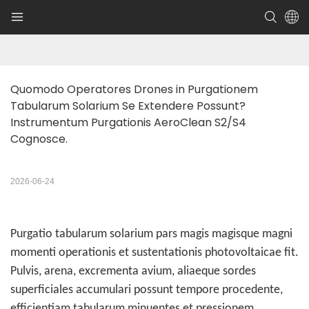
Quomodo Operatores Drones in Purgationem 
Tabularum Solarium Se Extendere Possunt? 
Instrumentum Purgationis AeroClean S2/S4 
Cognosce.
2026-06-24
Purgatio tabularum solarium pars magis magisque magni
momenti operationis et sustentationis photovoltaicae fit.
Pulvis, arena, excrementa avium, aliaeque sordes
superficiales accumulari possunt tempore procedente,
efficientiam tabularum minuentes et pressionem