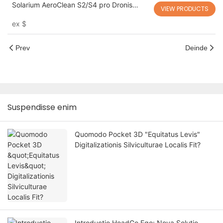
Solarium AeroClean S2/S4 pro Dronis
VIEW PRODUCTS
Agriculturae DJI Seriei T | Systema
ex
$
Purgationis PV Altae Pressionis
Prev
Deinde
Suspendisse enim
Quomodo Pocket 3D "Equitatus Levis"
Digitalizationis Silviculturae Localis Fit?
Introductio HeadGo Ego: Nova Solutio