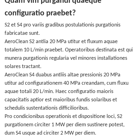
Quam vim purgandi quaeque
configuratio praebet?
S2 et S4 pro variis gradibus postulationis purgationis
fabricatae sunt.
AeroClean S2 antlia 20 MPa utitur et fluxum aquae
totalem 10 L/min praebet. Operatoribus destinata est qui
munera purgationis regularia vel minores installationes
solares tractant.
AeroClean S4 duabus antliis altae pressionis 20 MPa
utitur ad configurationem 40 MPa creandam, cum fluxu
aquae totali 20 L/min. Haec configuratio maioris
capacitatis aptior est maioribus fundis solaribus et
schedulis sustentationis difficilioribus.
Pro condicionibus operationis et dispositione loci, S2
purgationem circiter 1 MW per diem sustinere potest,
dum S4 usque ad circiter 2 MW per diem.