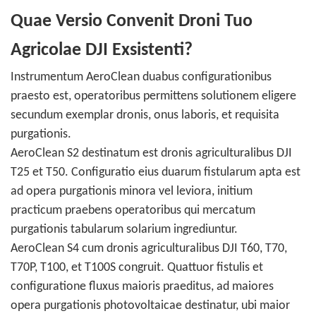
Quae Versio Convenit Droni Tuo
Agricolae DJI Exsistenti?
Instrumentum AeroClean duabus configurationibus
praesto est, operatoribus permittens solutionem eligere
secundum exemplar dronis, onus laboris, et requisita
purgationis.
AeroClean S2 destinatum est dronis agriculturalibus DJI
T25 et T50. Configuratio eius duarum fistularum apta est
ad opera purgationis minora vel leviora, initium
practicum praebens operatoribus qui mercatum
purgationis tabularum solarium ingrediuntur.
AeroClean S4 cum dronis agriculturalibus DJI T60, T70,
T70P, T100, et T100S congruit. Quattuor fistulis et
configuratione fluxus maioris praeditus, ad maiores
opera purgationis photovoltaicae destinatur, ubi maior