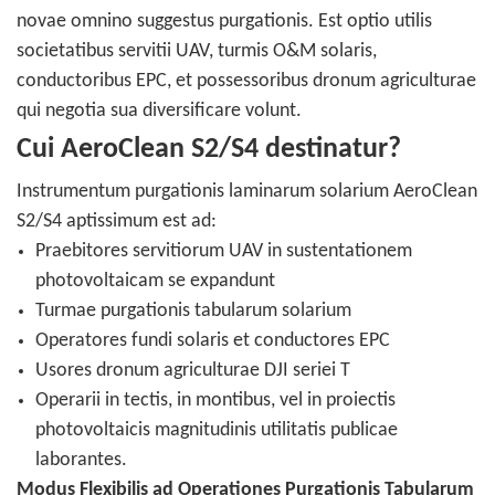
novae omnino suggestus purgationis. Est optio utilis
societatibus servitii UAV, turmis O&M solaris,
conductoribus EPC, et possessoribus dronum agriculturae
qui negotia sua diversificare volunt.
Cui AeroClean S2/S4 destinatur?
Instrumentum purgationis laminarum solarium AeroClean
S2/S4 aptissimum est ad:
Praebitores servitiorum UAV in sustentationem
photovoltaicam se expandunt
Turmae purgationis tabularum solarium
Operatores fundi solaris et conductores EPC
Usores dronum agriculturae DJI seriei T
Operarii in tectis, in montibus, vel in proiectis
photovoltaicis magnitudinis utilitatis publicae
laborantes.
Modus Flexibilis ad Operationes Purgationis Tabularum