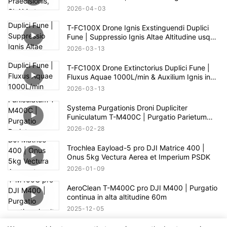
Autonoma
2026
04
03
T-FC100X Drone Ignis Exstinguendi Duplici
Fune | Suppressio Ignis Altae Altitudine usque
ad 100m
2026
03
13
T-FC100X Drone Extinctorius Duplici Fune |
Fluxus Aquae 1000L/min & Auxilium Ignis in
Alto Alto 100m
2026
03
13
Systema Purgationis Droni Dupliciter
Funiculatum T-M400C | Purgatio Parietum
Vitreum pro Area Commerciali
2026
02
28
Trochlea Eayload-5 pro DJI Matrice 400 |
Onus 5kg Vectura Aerea et Imperium PSDK
2026
01
09
AeroClean T-M400C pro DJI M400 | Purgatio
continua in alta altitudine 60m
2025
12
05