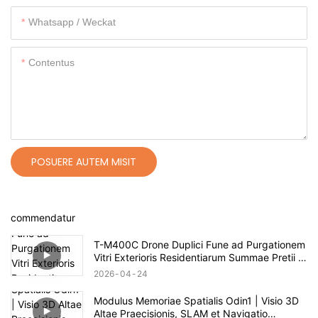
Whatsapp / Weckat
Contentus
POSUERE AUTEM MISIT
commendatur
T-M400C Drone Duplici Fune ad Purgationem
Vitri Exterioris Residentiarum Summae Pretii |
Spatium 60m
2026
04
24
Modulus Memoriae Spatialis Odin1 | Visio 3D
Altae Praecisionis, SLAM et Navigatio