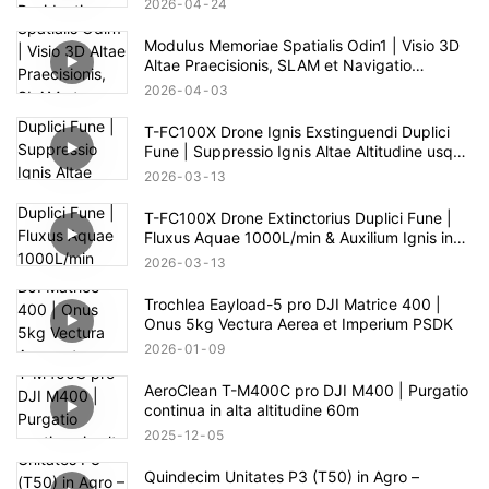
2026
04
24
Modulus Memoriae Spatialis Odin1 | Visio 3D
Altae Praecisionis, SLAM et Navigatio
Autonoma
2026
04
03
T-FC100X Drone Ignis Exstinguendi Duplici
Fune | Suppressio Ignis Altae Altitudine usque
ad 100m
2026
03
13
T-FC100X Drone Extinctorius Duplici Fune |
Fluxus Aquae 1000L/min & Auxilium Ignis in
Alto Alto 100m
2026
03
13
Trochlea Eayload-5 pro DJI Matrice 400 |
Onus 5kg Vectura Aerea et Imperium PSDK
2026
01
09
AeroClean T-M400C pro DJI M400 | Purgatio
continua in alta altitudine 60m
2025
12
05
Quindecim Unitates P3 (T50) in Agro –