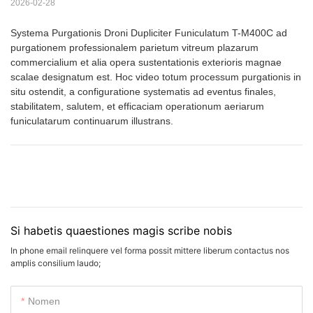
2026-02-28
Systema Purgationis Droni Dupliciter Funiculatum T-M400C ad
purgationem professionalem parietum vitreum plazarum
commercialium et alia opera sustentationis exterioris magnae
scalae designatum est. Hoc video totum processum purgationis in
situ ostendit, a configuratione systematis ad eventus finales,
stabilitatem, salutem, et efficaciam operationum aeriarum
funiculatarum continuarum illustrans.
Si habetis quaestiones magis scribe nobis
In phone email relinquere vel forma possit mittere liberum contactus nos
amplis consilium laudo;
Nomen