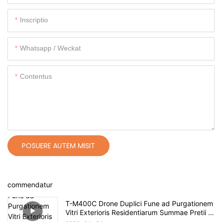
Inscriptio
Whatsapp / Weckat
Contentus
POSUERE AUTEM MISIT
commendatur
T-M400C Drone Duplici Fune ad Purgationem
Vitri Exterioris Residentiarum Summae Pretii |
Spatium 60m