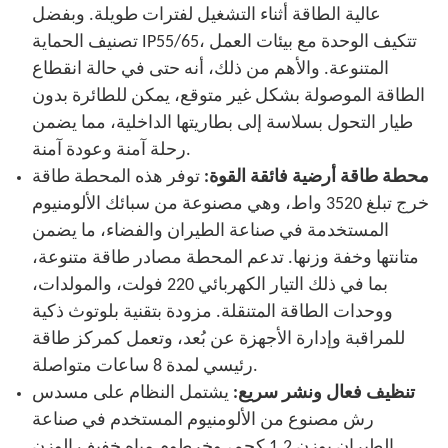
عالية الطاقة أثناء التشغيل لفترات طويلة. وبفضل
تصنيف الحماية IP55/65، تتكيف الوحدة مع بيئات العمل
المتنوعة. والأهم من ذلك، أنه حتى في حالة انقطاع
الطاقة الموصولة بشكل غير متوقع، يمكن للطائرة بدون
طيار التحول بسلاسة إلى بطاريتها الداخلية، مما يضمن
رحلة آمنة وعودة آمنة.
محطة طاقة أرضية فائقة القوة:
توفر هذه المحطة طاقة
خرج تبلغ 3520 واط، وهي مصنوعة من سبائك الألومنيوم
المستخدمة في صناعة الطيران والفضاء، ما يضمن
متانتها وخفة وزنها. تدعم المحطة مصادر طاقة متنوعة،
بما في ذلك التيار الكهربائي 220 فولت، والمولدات،
ووحدات الطاقة المتنقلة. مزودة بتقنية بلوتوث ذكية
للمراقبة وإدارة الأجهزة عن بُعد، وتعمل كمركز طاقة
رئيسي لمدة 8 ساعات متواصلة.
تنظيف فعال ونشر سريع:
يشتمل النظام على مسدس
رش مصنوع من الألومنيوم المستخدم في صناعة
الطيران بوزن 1.2 كجم، وخرطوم مياه خفيف الوزن