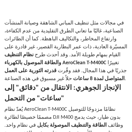
في مجالات مثل تنظيف المباني الشاهقة وصيانة المنشآت
الصناعية، غالبًا ما تعاني الطرق التقليدية من عدم الكفاءة،
وارتفاع المخاطر، والتكاليف الباهظة. كما أن الطائرات
المسيّرة العادية، ذات عمر البطارية القصير، غير قادرة على
القيام بمهام طويلة الأمد. وقد أحدث طرح
نظام التنظيف
تغييرًا
والطاقة الموصول بالكهرباء AeroClean T-M400C
جذريًا في هذا المجال. فقد وفّرت
قدرته الثورية على العمل
حلاً غير مسبوق في هذه الصناعة.
المتواصل لمدة 8 ساعات
الإنجاز الجوهري: الانتقال من "دقائق" إلى
"ساعات" من التحمل
يُعدّ نظام AeroClean T-M400C نظامًا مزدوجًا للتوصيل
مصممًا خصيصًا لطائرة DJI M400 بدون طيار، حيث يدمج
وظائف
الطاقة
والتنظيف الموصولة بكابل
في نظام واحد.