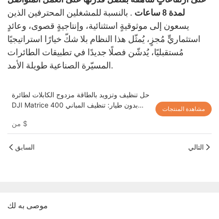
على ارتفاعاتٍ شاهقة بفضل قدرتها على العمل المتواصل
لمدة 8 ساعات
. بالنسبة للمشغلين المحترفين الذين
يسعون إلى موثوقيةٍ استثنائية، وإنتاجيةٍ قصوى، وعائدٍ
استثماريٍّ مُجزٍ، يُمثّل هذا النظام بلا شكّ خيارًا استراتيجيًا
مُستقبليًا، يُدشّن فصلًا جديدًا في تطبيقات الطائرات
المسيّرة الصناعية طويلة الأمد.
حل تنظيف وتزويد بالطاقة مزدوج الكابلات لطائرة
DJI Matrice 400 بدون طيار: تنظيف المباني
مشاهدة المنتجات
على ارتفاعات عالية مع طاقة غير محدودة
$
من
AeroClean T-M400C
التالي
السابق
موصى به لك