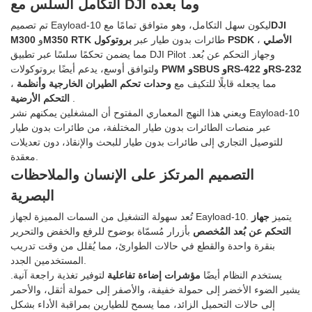
التكامل السلس مع DJI وما بعده
DJI
تم تصميم Eayload-10 ليكون سهل التكامل، وهو متوافق تمامًا مع
بروتوكول PSDK الأصلي
،
طائرات بدون طيار عبر
M350 RTK
و
M300
مما يضمن تحكمًا سلسًا عبر تطبيق DJI Pilot وجهاز التحكم عن بُعد.
PWM وSBUS وRS-422 وRS-232
ولتوافق أوسع، يدعم أيضًا بروتوكولات
، مما يجعله قابلًا للتكيف مع
وحدات تحكم الطيران الخارجية
وأنظمة
.
التحكم الأرضية
ويعني هذا النهج المعماري المفتوح أن المشغلين يمكنهم نشر Eayload-10
عبر منصات الطائرات بدون طيار المختلفة، من طائرات بدون طيار
للتوصيل التجاري إلى طائرات بدون طيار للبحث والإنقاذ، دون تعديلات
معقدة.
التصميم المرتكز على الإنسان والملاحظات
البصرية
تُعد سهولة التشغيل من السمات المميزة لجهاز Eayload-10. يتميز
جهاز
التحكم عن بُعد المُخصص
بأزرار مُسمّاة بوضوح للرفع والخفض والتحرير
بنقرة واحدة والقطع في حالات الطوارئ، مما يُقلل من وقت تدريب
المستخدمين الجدد.
يستخدم النظام أيضًا
مؤشرات إضاءة تفاعلية
لتوفير تغذية راجعة آنية.
يشير الضوء الأخضر إلى حمولة خفيفة، والأصفر إلى حمولة أثقل، والأحمر
إلى حالات التحميل الزائد، مما يسمح للطيارين بمراقبة الأداء بشكل