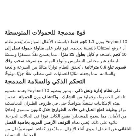
قوة مدمجة للحمولات المتوسطة
بوزن
1.1 كجم
فقط (باستثناء الأثقال الموازنة)، يُقدم نظام Eayload-10
أداء رفع استثنائيًا بالنسبة لحجمه. فهو قادر على
مناولة حمولة تصل إلى
10 كجم
باستخدام
كابل بطول 25 مترًا
، مما يضمن نقلًا مستقرًا وسلسًا
للبضائع عبر مختلف التضاريس وأنواع المهام. مع
سرعة سحب وفك
قصوى تبلغ 0.6 متر/ثانية
، يُحقق النظام توازنًا مثاليًا بين السرعة والدقة
والسلامة، مما يجعله مثاليًا للعمليات التي تتطلب نقلًا جويًا موثوقًا.
التحكم الذكي والسلامة المدمجة
يعتمد تصميم Eayload-10 على
نظام إدارة ونش ذكي
، يتميز بتنظيم
تلقائي للخطوط،
وحماية من التشابك
،
واكتشاف وزن الحمولة
. تضمن
هذه الإمكانيات تشغيلًا متواصلًا حتى في ظروف الطيران الديناميكية.
توفر
وظيفة قطع الحبل في حالات الطوارئ خلال ثانيتين
مستوى إضافيًا
من الأمان، مما يسمح للمشغلين بقطع الكابل فورًا في الحالات الحرجة.
علاوة على ذلك، يُغني نظام
التوقف الأرضي المزود بخاصية الفصل
التلقائي
عن التدخل اليدوي أثناء الإنزال، مما يُعزز كفاءة المهمة ويُقلل من
المخاطر التشغيلية.