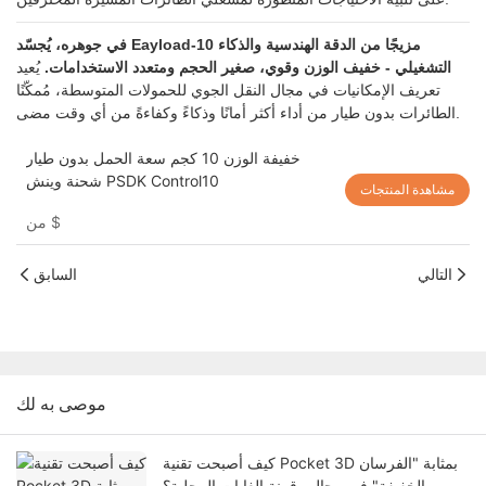
في جوهره، يُجسّد Eayload-10 مزيجًا من الدقة الهندسية والذكاء
التشغيلي - خفيف الوزن وقوي، صغير الحجم ومتعدد الاستخدامات.
يُعيد
تعريف الإمكانيات في مجال النقل الجوي للحمولات المتوسطة، مُمكّنًا
الطائرات بدون طيار من أداء أكثر أمانًا وذكاءً وكفاءةً من أي وقت مضى.
خفيفة الوزن 10 كجم سعة الحمل بدون طيار
شحنة وينش PSDK Control10
مشاهدة المنتجات
$
من
التالي
السابق
موصى به لك
كيف أصبحت تقنية Pocket 3D بمثابة "الفرسان
الخفيفة" في مجال رقمنة الغابات المحلية؟