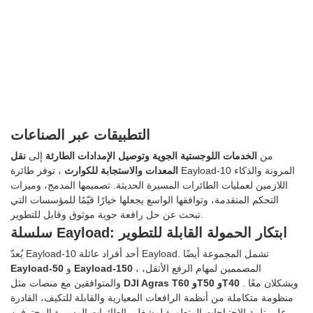
التطبيقات عبر الصناعات
من
الخدمات اللوجستية الجوية
وتوصيل الإمدادات الطارئة
إلى
نقل
المعدات
والاستجابة للكوارث
، توفر طائرة Eayload-10 المرونة والذكاء
اللازمين لعمليات الطائرات المسيرة الحديثة. تصميمها المدمج، وميزات
التحكم المتقدمة، وتوافقها الواسع يجعلها خيارًا قيّمًا للمؤسسات التي
تبحث عن حل رافعة جوية موثوق وقابل للتطوير.
سلسلة Eayload: ابتكار الحمولة القابلة للتطوير
يُعدّ Eayload-10 أحد أفراد عائلة Eayload. تشمل المجموعة أيضًا
، المصممين لمهام الرفع الأثقل،
Eayload-150
و
Eayload-50
. ويشكلان معًا
DJI Agras T60 وT50 وT40
والمتوافقين مع منصات مثل
منظومة متكاملة من أنظمة الرافعات المعيارية والقابلة للتكيف، القادرة
على تلبية الاحتياجات المتطورة لمشغلي الطائرات المسيرة المحترفين.