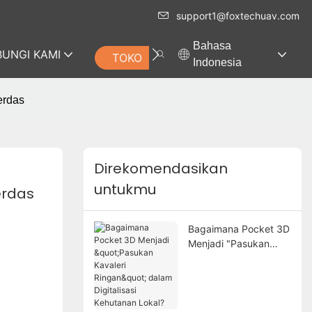
support1@foxtechuav.com
Bahasa
UNGI KAMI
TOKO
Indonesia
erdas
Direkomendasikan
untukmu
erdas
Bagaimana Pocket 3D
Menjadi "Pasukan
Kavaleri Ringan"
dalam Digitalisasi
Kehutanan Lokal?