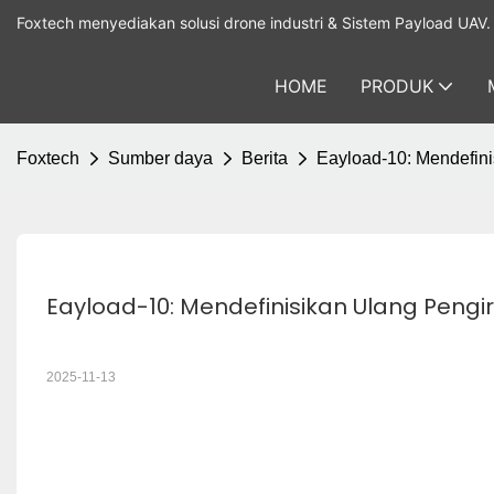
Foxtech menyediakan solusi drone industri & Sistem Payload UAV.
HOME
PRODUK
Foxtech
Sumber daya
Berita
Eayload-10: Mendefin
Eayload-10: Mendefinisikan Ulang Peng
2025-11-13