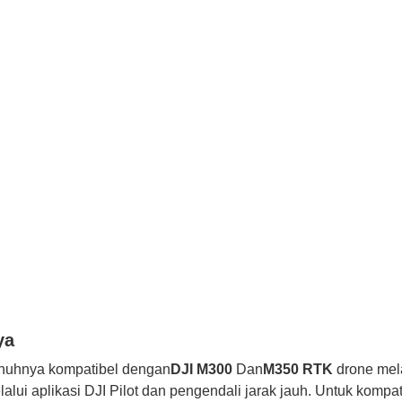
ya
enuhnya kompatibel dengan
DJI M300
Dan
M350 RTK
drone mel
lui aplikasi DJI Pilot dan pengendali jarak jauh. Untuk kompati