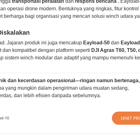
ngga
transportasi peralatan
dan
respons bencana
, Eayload
an operasi drone modern. Bentuknya yang ringkas, fitur kontrol
t berharga bagi organisasi yang mencari solusi winch udara y
Diskalakan
ad. Jajaran produk ini juga mencakup
Eayload-50
dan
Eayload
t dan kompatibel dengan platform seperti
DJI Agras T60, T50,
ap sistem winch modular dan adaptif yang mampu memenuhi k
knik dan kecerdasan operasional—ringan namun bertenaga,
pa yang mungkin dalam pengiriman udara muatan sedang,
rdas, dan lebih efisien daripada sebelumnya.
LIHAT P
oad-10