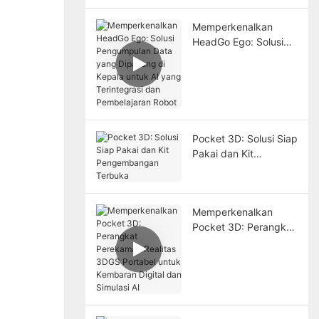
Memperkenalkan
HeadGo Ego: Solusi
Pengumpulan Data
yang Dipasang di
Kepala untuk AI yang
Terintegrasi dan
Pembelajaran Robot
Pocket 3D: Solusi Siap
Pakai dan Kit
Pengembangan
Terbuka
Memperkenalkan
Pocket 3D: Perangkat
Perekaman Realitas
3DGS Portabel untuk
Kembaran Digital dan
Simulasi AI