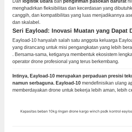
Dari
logistik udara
dan
pengiriman pasokan darurat
hi
menghadirkan fleksibilitas dan kecerdasan yang dibutuhk
canggih, dan kompatibilitas yang luas menjadikannya ase
dan skalabel.
Seri Eayload: Inovasi Muatan yang Dapat 
Eayload-10 hanyalah salah satu anggota keluarga Eaylo
yang dirancang untuk misi pengangkatan yang lebih bera
. Bersama-sama, ketiganya membentuk ekosistem lengk
operator drone profesional yang terus berkembang.
Intinya, Eayload-10 merupakan perpaduan presisi te
namun serbaguna. Eayload-10
mendefinisikan ulang a
memberdayakan drone untuk bekerja lebih aman, lebih ce
Kapasitas beban 10kg ringan drone kargo winch psdk kontrol eayl