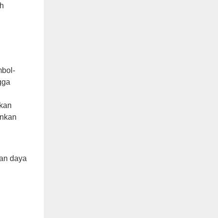
eh
mbol-
gga
kkan
inkan
an daya