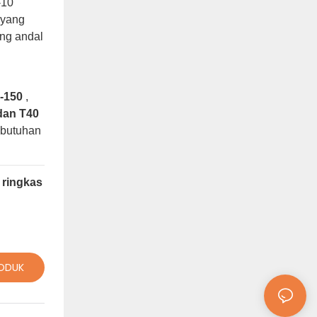
-10
 yang
ang andal
-150
,
 dan T40
ebutuhan
 ringkas
RODUK