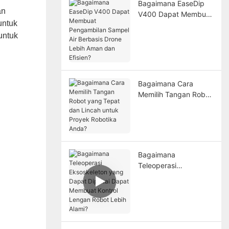
Bagaimana EaseDip
an
V400 Dapat Membuat
untuk
Pengambilan Sampel
Air Berbasis Drone
untuk
Lebih Aman dan
Efisien?
Bagaimana Cara
Memilih Tangan Robot
yang Tepat dan
Lincah untuk Proyek
Robotika Anda?
Bagaimana
Teleoperasi
Eksoskeleton yang
Dapat Dipakai Dapat
Membuat Kontrol
Lengan Robot Lebih
Alami?