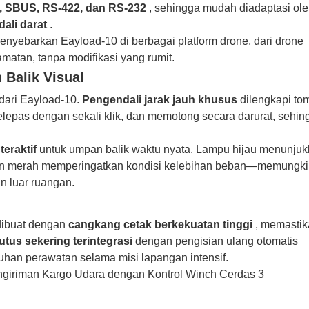
 SBUS, RS-422, dan RS-232
, sehingga mudah diadaptasi ol
ali darat
.
 menyebarkan Eayload-10 di berbagai platform drone, dari drone
matan, tanpa modifikasi yang rumit.
Balik Visual
ari Eayload-10.
Pengendali jarak jauh khusus
dilengkapi to
lepas dengan sekali klik, dan memotong secara darurat, sehin
eraktif
untuk umpan balik waktu nyata. Lampu hijau menunju
 dan merah memperingatkan kondisi kelebihan beban—memungk
an luar ruangan.
dibuat dengan
cangkang cetak berkekuatan tinggi
, memastik
tus sekering terintegrasi
dengan pengisian ulang otomatis
han perawatan selama misi lapangan intensif.