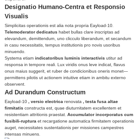
Designatio Humano-Centra et Responsio
Visualis
Simplicitas operationis est alia nota propria Eayload-10.
Telemoderator dedicatus
habet bullas clare inscriptas ad
elevandum, demittendum, uno clicculo liberandum, et secandum
in casu necessitatis, tempus institutionis pro novis usoribus
minuendo.
Systema etiam
indicatoribus luminis interactivis
utitur ad
responsa in tempore reali. Lux viridis onus leve indicat, flavus
onus maius suggerit, et ruber de condicionibus oneris monet—
permittens pilotis ut actionem intuitive etiam in ambitu externo
observent.
Ad Durandum Constructum
Eayload-10
, versio electrica
renovata
, testa fusa altae
firmitatis
constructa est, quae diuturnitatem excellentem et
resistentiam attritionis praestat.
Accumulator incorporatus cum
fusibili-ruptura
et recargatione automatica firmitatem operationis
auget, necessitates sustentationis per missiones campestres
intensas minuens.