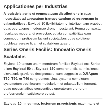
Applicationes per Industrias
A logisticis aeriis
et
commeatuum distributione
in casu
necessitatis ad
apparatum transportandum
et
responsum in
calamitatibus
, Eayload-10 flexibilitatem et intelligentiam praebet
quas operationes modernae dronum postulant. Forma compacta,
facultates moderandi provectae, et lata compatibilitas eam
commodum pretiosum faciunt societatibus quae solutionem
trochleae aereae fidam et scalabilem quaerunt.
Series Oneris Facilis: Innovatio Oneris
Scalabilis
Eayload-10 tantum unum membrum familiae Eayload est. Series
etiam
Eayload-50
et
Eayload-150
comprehendit, ad missiones
elevationis graviores designatas et cum suggestis ut
DJI Agras
T60, T50, et T40
congruentes. Una, systema completum
systematum trochlearum modularium et adaptabilium formant,
quae necessitatibus crescentibus operatorum dronorum
professionalum satisfacere potest.
Eayload-10, in summa, fusionem praecisionis machinalis et