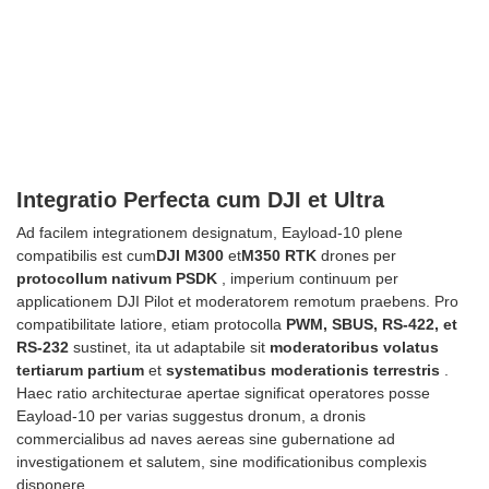
Integratio Perfecta cum DJI et Ultra
Ad facilem integrationem designatum, Eayload-10 plene
compatibilis est cum
DJI M300
et
M350 RTK
drones per
protocollum nativum PSDK
, imperium continuum per
applicationem DJI Pilot et moderatorem remotum praebens. Pro
compatibilitate latiore, etiam protocolla
PWM, SBUS, RS-422, et
RS-232
sustinet, ita ut adaptabile sit
moderatoribus volatus
tertiarum partium
et
systematibus moderationis terrestris
.
Haec ratio architecturae apertae significat operatores posse
Eayload-10 per varias suggestus dronum, a dronis
commercialibus ad naves aereas sine gubernatione ad
investigationem et salutem, sine modificationibus complexis
disponere.