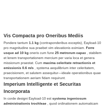
Vis Compacta pro Oneribus Mediis
Pondere tantum
1.1 kg
(contraponderibus exceptis), Eayload-10
pro magnitudine sua praebet vim elevationis eximiam.
Ferre
usque ad 10 kg
oneris cum fune
25 metrorum capax
, stabilem
et lenem transportationem mercium per varia loca et genera
missionum praestat. Cum
maxima celeritate retractionis et
emissionis 0.6 m/s
, systema aequilibrium inter celeritatem,
praecisionem, et salutem assequitur—ideale operationibus quae
transportationem aeriam fidam requirunt.
Imperium Intelligente et Securitas
Incorporata
In corde designi Eayload-10 est
systema ingeniosum
administrationis trochleae
, quod ordinationem automaticam