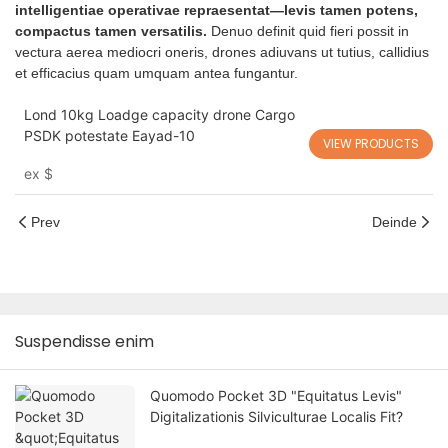
intelligentiae operativae repraesentat—levis tamen potens,
compactus tamen versatilis.
Denuo definit quid fieri possit in
vectura aerea mediocri oneris, drones adiuvans ut tutius, callidius
et efficacius quam umquam antea fungantur.
Lond 10kg Loadge capacity drone Cargo
PSDK potestate Eayad-10
VIEW PRODUCTS
ex
$
Prev
Deinde
Suspendisse enim
Quomodo Pocket 3D "Equitatus Levis"
Digitalizationis Silviculturae Localis Fit?