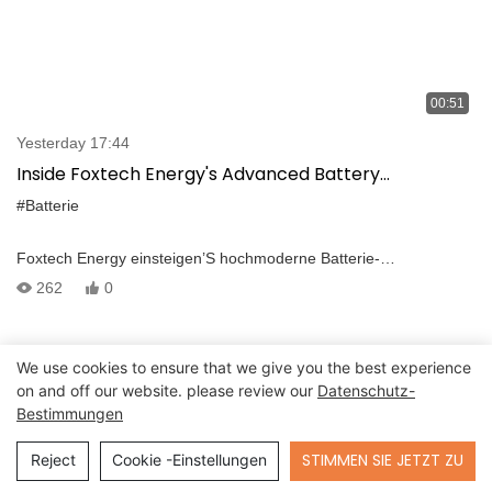
00:51
Yesterday 17:44
Inside Foxtech Energy's Advanced Battery
Manufacturing | Hochleistungs-Leistungslösungen
#Batterie
Foxtech Energy einsteigen’S hochmoderne Batterie-
Herstellungseinrichtung, in der Präzision und Innovation in jeder
262
0
Produktionsstufe fahren. Von der Mischung von Kathodenmaterial
bis zum hohen Temperaturalterung sorgt unser sorgfältiger
Prozess mit 100% igen Inspektion, bevor jede Batterie die Fabrik
We use cookies to ensure that we give you the best experience
verlässt. Mit drei hocheffizienten Versammlungslinien und einem
on and off our website. please review our
Datenschutz-
Team von über 120 spezialisierten Technikern überwachen wir die
Bestimmungen
gesamte Produktionskette—von r&D zur Massenherstellung.
Unsere Hochleistungs-Batterien sind Kraftdrohnen, unbemannte
Send Inquiry
STIMMEN SIE JETZT ZU
Reject
Cookie -Einstellungen
Fahrzeuge, medizinische und industrielle Geräte,
landwirtschaftliche Maschinen und Energiespeicherlösungen.