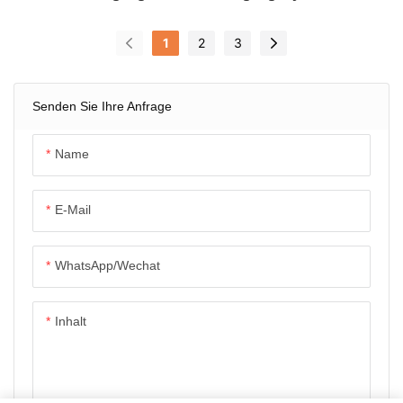
Hochhäusern – Geringere
Drehbare
Arbeitskosten
Dachterrassenrestaurant
1
2
3
S
Senden Sie Ihre Anfrage
Name
E-Mail
WhatsApp/Wechat
Inhalt