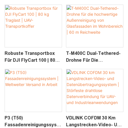
Für DJI T-Serie
Wasserprobenahmesyste
Agrardrohnen |
M Für DJI Matrice 400
Hochdruck-PV-
Drohnen
Reinigungssystem
Robuste Transportbox
T-M400C Dual-Tethered-
Für DJI FlyCart 100 | 80
Drohne Für Die
Kg Traglast | UAV-
Hochwertige
Transportkoffer
Außenreinigung Von
Glasfassaden Im
Wohnbereich | 60 M
Reichweite
P3 (T50)
VDLINK COFDM 30 Km
Fassadenreinigungssyste
Langstrecken-Video- Und