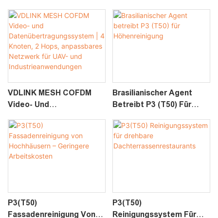
M | Weltweiter Versand In
Datenübertragungssyste
Arbeit
M | Störfeste Drahtlose
Datenverbindung Für
UAV- Und
Industrieanwendungen
VDLINK MESH COFDM
Brasilianischer Agent
Video- Und
Betreibt P3 (T50) Für
Datenübertragungssyste
Höhenreinigung
M | 4 Knoten, 2 Hops,
Anpassbares Netzwerk
Für UAV- Und
Industrieanwendungen
P3(T50)
P3(T50)
Fassadenreinigung Von
Reinigungssystem Für