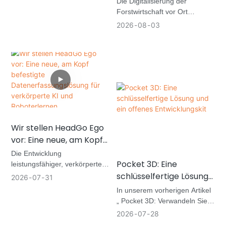
Die Digitalisierung der
lokalen Forstwirtschaft?
Forstwirtschaft vor Ort
erfordert mehr als nur die
2026
08
03
Erfassung von Bildern eines
Waldes. Forstteams benötigen
zuverlässige Geodaten, um
Baumparameter zu
extrahieren, den Zustand des
Waldes zu dokumentieren,
Veränderungen zu
überwachen und die
Ergebnisse in einem intuitiven
Wir stellen HeadGo Ego
Format darzustellen.
vor: Eine neue, am Kopf
Hochwertige professionelle
SLAM-Systeme können diese
befestigte
Die Entwicklung
Anforderungen erfüllen. Für
Datenerfassungslösung
Pocket 3D: Eine
leistungsfähiger, verkörperter
lokale Forststationen, kleine
für verkörperte KI und
schlüsselfertige Lösung
KI-Systeme erfordert mehr als
2026
07
31
und mittlere
die Aufzeichnung
Roboterlernen
und ein offenes
In unserem vorherigen Artikel
Vermessungsteams sowie
gewöhnlicher Videos.
Entwicklungskit
„ Pocket 3D: Verwandeln Sie
Forschungsflächenprojekte
Forscher benötigen
Ihre Panoramakamera in eine
steht jedoch oft weniger die
2026
07
28
strukturierte, synchronisierte
Raumkamera“ haben wir
technische Machbarkeit,