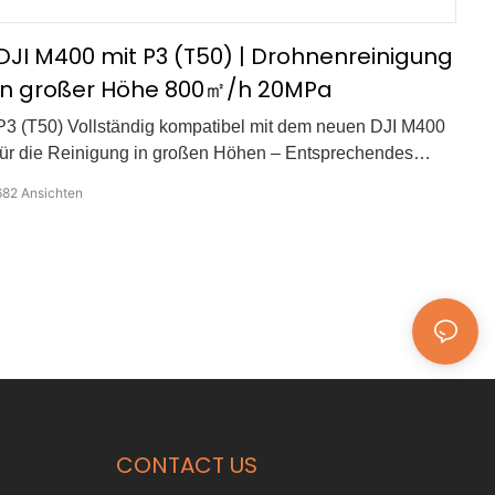
zugänglichen Oberflächen konzipiert.
DJI M400 mit P3 (T50) | Drohnenreinigung
in großer Höhe 800㎡/h 20MPa
P3 (T50) Vollständig kompatibel mit dem neuen DJI M400
für die Reinigung in großen Höhen – Entsprechendes
Reinigungszubehör enthalten – Ersetzt manuelle Arbeiten
682
Ansichten
in großen Höhen – Schnelle Hochdruckreinigung: 800
㎡/h, 20 MPa – Stabiler Betrieb in großen Höhen –
Datenanzeige in Echtzeit – Abdeckung aus mehreren
Winkeln und mehreren Szenarien
CONTACT US