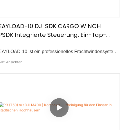
Notfalltransporte, Unterstützung der industriellen
Infrastruktur und Logistik auf der letzten Meile in
unwegsamem Gelände.
EAYLOAD-10 DJI SDK CARGO WINCH |
PSDK Integrierte Steuerung, Ein-Tap-
Tropfen, Notfallschnitt
EAYLOAD-10 ist ein professionelles Frachtwindensystem
für DJI M300 und M350 RTK-Drohnen. Mit der
405
Ansichten
vollständigen Integration durch das DJI -PSDK -Protokoll
bietet es eine präzise und effiziente Kontrolle für
Luftablieferungsvorgänge. Schlüsselmerkmale: – PSDK
Integrierte Kontrolle – Ein-Tap-Frachtfreigabe – Ausschnitt
des Notseils – Smooth Stopp oben – Schneller und
einfacher Abholung – Handbuch oder SDK-basierter
Betrieb Die EAYload-Serie wurde für missionskritische
Logistik erstellt, die Zuverlässigkeit und Flexibilität für
verschiedene Industriedrohnenanwendungen bietet.