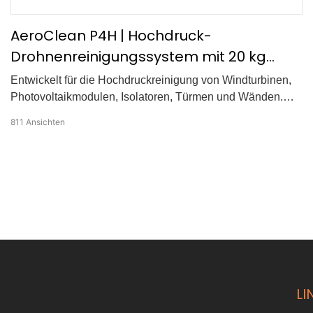
Düse direkt von Ihrem DJI FC30 kontrolliert werden
können.
AeroClean P4H | Hochdruck-
Drohnenreinigungssystem mit 20 kg
Nutzlast und 10 MPa Sprühleistung
Entwickelt für die Hochdruckreinigung von Windturbinen,
Photovoltaikmodulen, Isolatoren, Türmen und Wänden.
Integriert mit DJI-Plattformen für eine präzise und effiziente
811
Ansichten
Reinigung aus der Luft.
LI