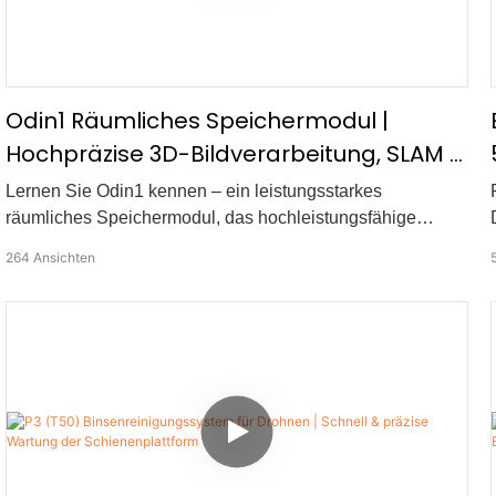
Odin1 Räumliches Speichermodul |
Hochpräzise 3D-Bildverarbeitung, SLAM &
Autonome Navigation
Lernen Sie Odin1 kennen – ein leistungsstarkes
räumliches Speichermodul, das hochleistungsfähige
Multisensor-Hardware mit dem fortschrittlichen
264
Ansichten
MindSLAM™-Algorithmus kombiniert. Odin1 wurde für
Robotik und UAVs entwickelt und ermöglicht es
Maschinen, ihre Umgebung wahrzunehmen, zu verstehen
und zu speichern – für eine wirklich intelligente Navigation.