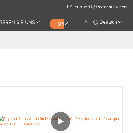
support1@foxtechuav.com
IEREN SIE UNS
Deutsch
SPEICHERN