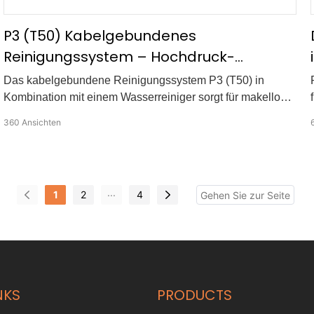
P3 (T50) Kabelgebundenes
Reinigungssystem – Hochdruck-
Glasreinigung per Drohne mit
Das kabelgebundene Reinigungssystem P3 (T50) in
Wasserreiniger
Kombination mit einem Wasserreiniger sorgt für makellose,
streifenfreie Ergebnisse. Durch die Kombination von
360
Ansichten
Hochdruckreinigung mit gereinigtem Wasser sorgt der T50
für eine gründlichere und effektivere Reinigung von
Glasoberflächen.
...
1
2
4
NKS
PRODUCTS