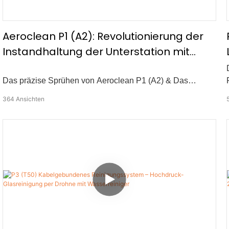
Aeroclean P1 (A2): Revolutionierung der
Instandhaltung der Unterstation mit
präziser Luftsprühung
Das präzise Sprühen von Aeroclean P1 (A2) & Das
Reinigungssystem transformiert die Wartung des
364
Ansichten
Umspanns. Entwickelt zur nahtlosen Integration mit DJI -
Matrize 300 RTK und Matrice 350 RTK -Drohnen, es’S Die
ideale Lösung zum Auftragen von rostsicheren
Beschichtungen auf Blitzstangen und vieles mehr.