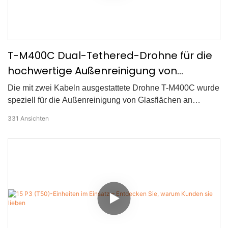
T-M400C Dual-Tethered-Drohne für die
hochwertige Außenreinigung von
Glasfassaden im Wohnbereich | 60 m
Die mit zwei Kabeln ausgestattete Drohne T-M400C wurde
Reichweite
speziell für die Außenreinigung von Glasflächen an
hochwertigen Wohngebäuden entwickelt und bietet eine
331
Ansichten
sicherere und effizientere Alternative zur herkömmlichen
manuellen Reinigung. Dank der
Schaumvorreinigungstechnologie löst das System effektiv
Schmutz, bevor die Hochdruckreinigung mit 110–160 bar
erfolgt. So werden selbst hartnäckige Verschmutzungen
gründlich entfernt. Mit einer maximalen Arbeitshöhe von 60
Metern eignet sie sich ideal für Wohnanlagen mittlerer
Höhe und ähnliche Gebäude. Die doppelte
Kabelverbindung gewährleistet eine kontinuierliche Strom-