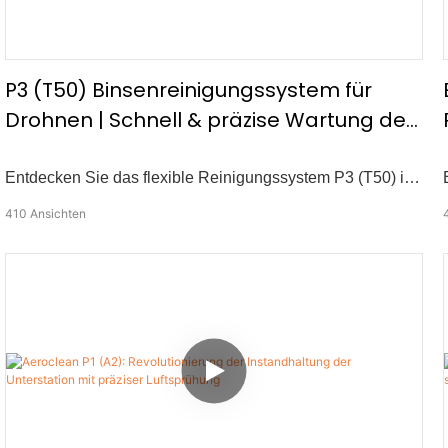
P3 (T50) Binsenreinigungssystem für
Drohnen | Schnell & präzise Wartung der
Schienenplattform
Entdecken Sie das flexible Reinigungssystem P3 (T50) in
Tianjin Rail Transit Stationen. Dieses System wurde für die
410
Ansichten
nahtlose Integration mit Mainstream-Drohnen wie DJI
M300/350 entwickelt und bietet eine Hochdruckreinigung
mit mehreren Bereichen mit mehreren Bereichen für
erhöhte Plattformkanten und andere Oberflächen mit hoher
Höhe.